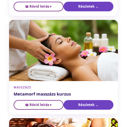
📖 Rövid leírás
Részletek →
Az inga nem varázslat — hanem a tested válasza.
▼
Megtanulod a radiesztézia alapjait: hogyan használd az
ingát és a bőpálcát energetikai vizsgálatokhoz, térerő-
méréshez és belső kérdések megválaszolásához. Tudatos,
felelős szemlélettel.
MASSZÁZS
Metamorf masszázs kurzus
📖 Rövid leírás
Részletek →
Speciális technika, ami a mélyben dolgozik — csendben,
▼
lágyan. A metamorf módszer a talpot, kezet és fejet érinti, és
a mélyebb érzelmi blokkok feloldásában segít. Nem
diagnózist keres, hanem a természetes öngyógyítási