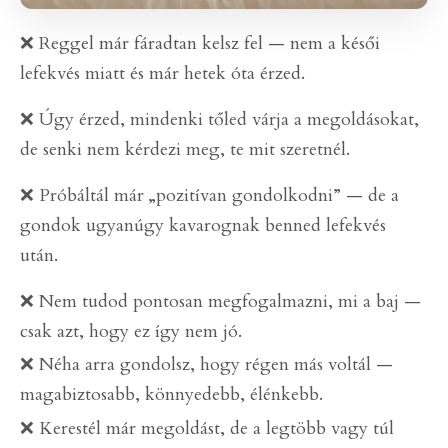
❌
Reggel már fáradtan kelsz fel — nem a késői
lefekvés miatt és már hetek óta érzed.
❌
Úgy érzed, mindenki tőled várja a megoldásokat,
de senki nem kérdezi meg, te mit szeretnél.
❌
Próbáltál már „pozitívan gondolkodni” — de a
gondok ugyanúgy kavarognak benned lefekvés
után.
❌
Nem tudod pontosan megfogalmazni, mi a baj —
csak azt, hogy ez így nem jó.
❌
Néha arra gondolsz, hogy régen más voltál —
magabiztosabb, könnyedebb, élénkebb.
❌
Kerestél már megoldást, de a legtöbb vagy túl