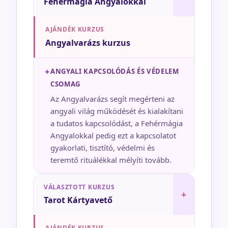
Fehérmágia Angyalokkal
AJÁNDÉK KURZUS
Angyalvarázs kurzus
✦
ANGYALI KAPCSOLÓDÁS ÉS VÉDELEM
CSOMAG
Az Angyalvarázs segít megérteni az
angyali világ működését és kialakítani
a tudatos kapcsolódást, a Fehérmágia
Angyalokkal pedig ezt a kapcsolatot
gyakorlati, tisztító, védelmi és
teremtő rituálékkal mélyíti tovább.
VÁLASZTOTT KURZUS
+
Tarot Kártyavető
AJÁNDÉK KURZUS