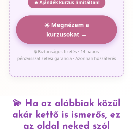
🔥 Ajándék kurzus limitáltan!
☀️ Megnézem a
kurzusokat →
🔒 Biztonságos fizetés · 14 napos
pénzvisszafizetési garancia · Azonnali hozzáférés
💫
Ha az alábbiak közül
akár kettő is ismerős, ez
az oldal neked szól