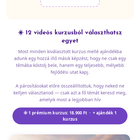
☀️ 12 videós kurzusból választhatsz
egyet
Most minden kiválasztott kurzus mellé ajándékba
adunk egy hozzá illő másik képzést, hogy ne csak egy
témába kóstolj bele, hanem egy teljesebb, mélyebb
fejlődési utat kapj.
A párosításokat előre összeállítottuk, hogy neked ne
kelljen választanod — csak azt a fő témát keresd meg,
amelyik most a legjobban hív
🌞 1 prémium kurzus: 18.900 Ft · + ajándék 1
kurzus