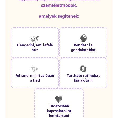
szemléletmódok,
amelyek segítenek:
🌿
🧠
Elengedni, ami lefelé
Rendezni a
húz
gondolataidat
✨
🔄
Felismerni, mi valóban
Tartható rutinokat
a tiéd
kialakítani
🧡
Tudatosabb
kapcsolatokat
fenntartani