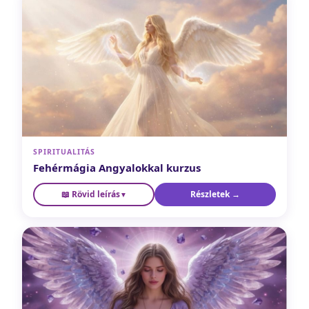
SPIRITUALITÁS
Fehérmágia Angyalokkal kurzus
📖 Rövid leírás
Részletek →
Ha keresel egy keretet, amiben biztonságosan elkezdheted a
▼
belső munkát. Megismered az angyali világ működését, és
megtanulod, hogyan kérhetsz segítséget a mindennapi
életedben — imák, meditációk és angyali rituálék
segítségével, szeretetteljes keretek között.