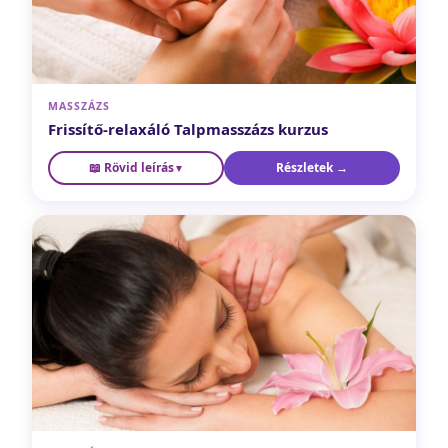
MASSZÁZS
Frissítő-relaxáló Talpmasszázs kurzus
📖 Rövid leírás
Részletek →
Amikor a tested mondja ki azt, amit te nem tudsz szavakba
▼
önteni. Megtanulod a talpmasszázs alapjait és a
reflexológia szemléletét — otthon is hatékonyan
alkalmazható fogásokat, amelyekkel magadon és
szeretteiden is segíthetsz.