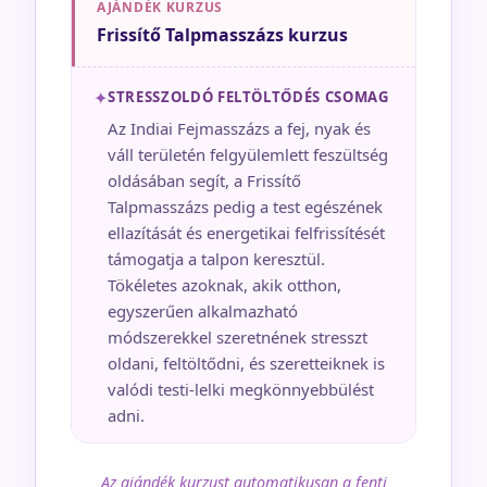
AJÁNDÉK KURZUS
Frissítő Talpmasszázs kurzus
✦
STRESSZOLDÓ FELTÖLTŐDÉS CSOMAG
Az Indiai Fejmasszázs a fej, nyak és
váll területén felgyülemlett feszültség
oldásában segít, a Frissítő
Talpmasszázs pedig a test egészének
ellazítását és energetikai felfrissítését
támogatja a talpon keresztül.
Tökéletes azoknak, akik otthon,
egyszerűen alkalmazható
módszerekkel szeretnének stresszt
oldani, feltöltődni, és szeretteiknek is
valódi testi-lelki megkönnyebbülést
adni.
Az ajándék kurzust automatikusan a fenti