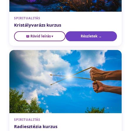
SPIRITUALITÁS
Kristályvarázs kurzus
📖 Rövid leírás
Részletek →
Ha vonzódsz a kristályokhoz, itt megérted, hogyan dolgozz
▼
velük tudatosan. Megismered a legfontosabb kristályok
energetikai tulajdonságait, és megtanulod, hogyan használd
őket a mindennapokban: védelemre, tisztításra, gyógyításra
és szándékerősítésre.
SPIRITUALITÁS
Radiesztézia kurzus