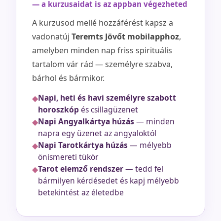
— a kurzusaidat is az appban végezheted
A kurzusod mellé hozzáférést kapsz a
vadonatúj
Teremts Jövőt mobilapphoz
,
amelyben minden nap friss spirituális
tartalom vár rád — személyre szabva,
bárhol és bármikor.
Napi, heti és havi személyre szabott
◆
horoszkóp
és csillagüzenet
Napi Angyalkártya húzás
— minden
◆
napra egy üzenet az angyaloktól
Napi Tarotkártya húzás
— mélyebb
◆
önismereti tükör
Tarot elemző rendszer
— tedd fel
◆
bármilyen kérdésedet és kapj mélyebb
betekintést az életedbe