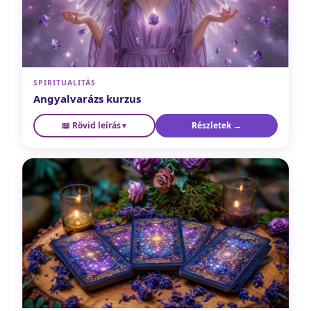
SPIRITUALITÁS
Angyalvarázs kurzus
📖 Rövid leírás
Részletek →
Mélyebb kapcsolódás az angyali energiákhoz, tudatos
▼
angyali kommunikáció és védelem. Megismered az angyali
hierarchiát, megtanulod az angyali jeleket felismerni és
értelmezni, és elsajátítod azokat a technikákat, amelyekkel
naponta tudatosan kapcsolódhatsz az angyalokhoz.