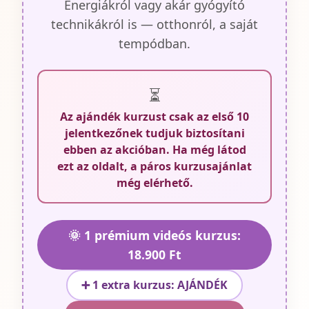
Energiákról vagy akár gyógyító
technikákról is — otthonról, a saját
tempódban.
⏳
Az ajándék kurzust csak az első 10
jelentkezőnek tudjuk biztosítani
ebben az akcióban. Ha még látod
ezt az oldalt, a páros kurzusajánlat
még elérhető.
🌞 1 prémium videós kurzus:
18.900 Ft
➕ 1 extra kurzus: AJÁNDÉK