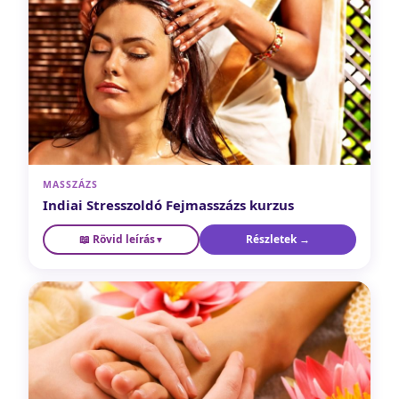
folyamatot támogatja.
MASSZÁZS
Indiai Stresszoldó Fejmasszázs kurzus
📖 Rövid leírás
Részletek →
A feszültség, amit a nyakadban és a fejedben tartasz,
▼
elengedhető. Egy évezredes technika, amellyel percek alatt
felfrissülhetsz — vagy segíthetsz másoknak a stressz
levezetésében. Előzetes képzettség nem szükséges.