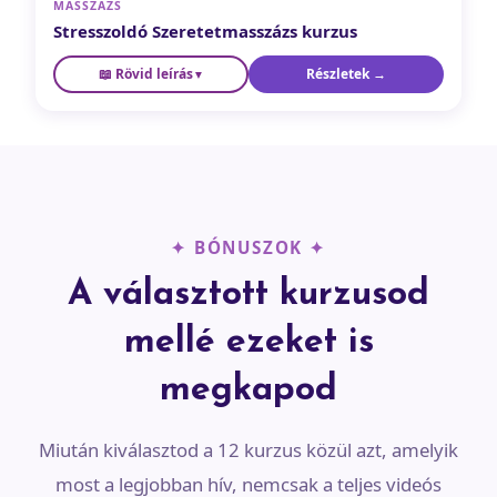
MASSZÁZS
Stresszoldó Szeretetmasszázs kurzus
📖 Rövid leírás
Részletek →
A finom érintés ereje, ami nem gyógyít — de helyet csinál a
▼
gyógyulásnak. Tudatos, gyengéd érintéstechnika, amely a
test és lélek egyensúlyát egyaránt támogatja. Ideális
pároknak, szülőknek és mindazoknak, akik a gondoskodást
kézzel is ki szeretnék fejezni.
✦ BÓNUSZOK ✦
A választott kurzusod
mellé ezeket is
megkapod
Miután kiválasztod a 12 kurzus közül azt, amelyik
most a legjobban hív, nemcsak a teljes videós