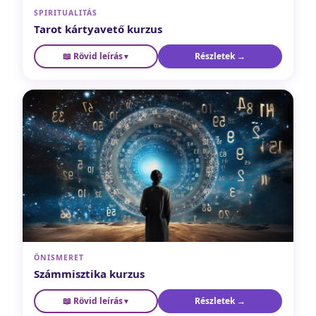
SPIRITUALITÁS
Tarot kártyavető kurzus
📖 Rövid leírás
Részletek →
Nem jóslás. Tükör, amiben meglátod, amit eddig nem
▼
akartál. Megtanulod a 78 lap szimbolikáját, az alapvető
kiosztásokat és azt, hogyan olvasd a kártyákat saját
magadnak és másoknak. Kezdőknek és haladóknak
egyaránt ajánlott.
ÖNISMERET
Számmisztika kurzus
📖 Rövid leírás
Részletek →
Ismerd meg a mintákat, amik eddig láthatatlanul
▼