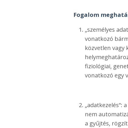
Fogalom meghatá
„személyes adat
vonatkozó bárme
közvetlen vagy 
helymeghatározó
fiziológiai, gen
vonatkozó egy v
„adatkezelés”: 
nem automatizá
a gyűjtés, rögzí