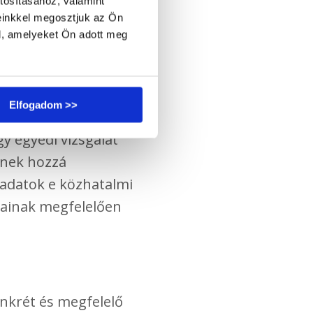
tosításához, valamint
einkkel megosztjuk az Ön
yes adatokat kezel;
l, amelyeket Ön adott meg
v, ügynökség vagy
Elfogadom >>
zlik, függetlenül
y egyedi vizsgálat
tnek hozzá
 adatok e közhatalmi
ljainak megfelelően
onkrét és megfelelő