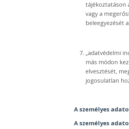
tájékoztatáson a
vagy a megerősít
beleegyezését a
„adatvédelmi inc
más módon kezel
elvesztését, me
jogosulatlan ho
A személyes adato
A személyes adato