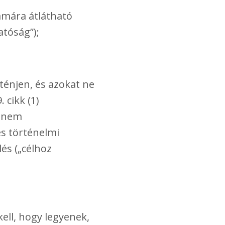
zámára átlátható
atóság”);
ténjen, és azokat ne
 cikk (1)
e nem
és történelmi
lés („célhoz
ell, hogy legyenek,