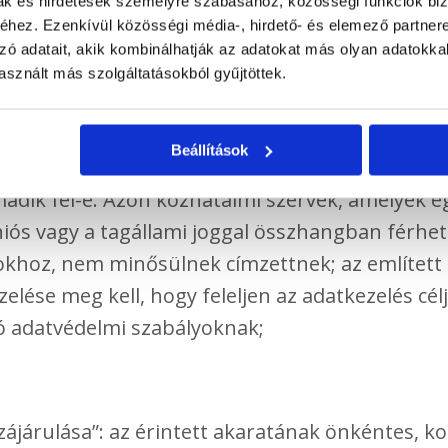
mak és hirdetések személyre szabásához, közösségi funkciók biz
hez. Ezenkívül közösségi média-, hirdető- és elemező partner
yéb szerv, amely az adatkezelő nevében személ
zó adatait, akik kombinálhatják az adatokat más olyan adatokka
sznált más szolgáltatásokból gyűjtöttek.
 természetes vagy jogi személy, közhatalmi szer
Beállítások
erv, akivel vagy amellyel a személyes adatot kö
madik fél-e. Azon közhatalmi szervek, amelyek eg
iós vagy a tagállami joggal összhangban férhe
khoz, nem minősülnek címzettnek; az említett
ezelése meg kell, hogy feleljen az adatkezelés cé
ó adatvédelmi szabályoknak;
zzájárulása”: az érintett akaratának önkéntes, k