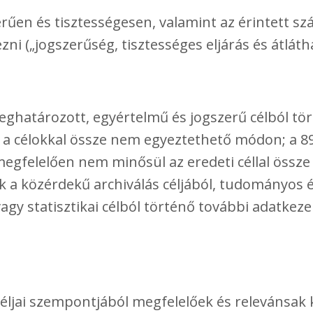
erűen és tisztességesen, valamint az érintett s
ni („jogszerűség, tisztességes eljárás és átláth
eghatározott, egyértelmű és jogszerű célból tör
 a célokkal össze nem egyeztethető módon; a 89.
gfelelően nem minősül az eredeti céllal össz
 a közérdekű archiválás céljából, tudományos 
vagy statisztikai célból történő további adatkeze
céljai szempontjából megfelelőek és relevánsak k