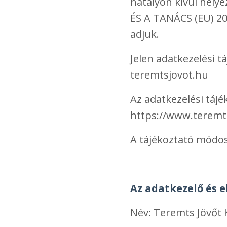
hatályon kívül hely
ÉS A TANÁCS (EU) 201
adjuk.
Jelen adatkezelési t
teremtsjovot.hu
Az adatkezelési tájé
https://www.teremt
A tájékoztató módosí
Az adatkezelő és e
Név: Teremts Jövőt 