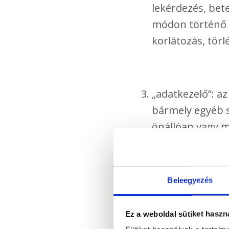
lekérdezés, bete
módon történő h
korlátozás, törl
„adatkezelő”: a
bármely egyéb s
önállóan vagy m
az uniós vagy a
kijelölésére vo
meghatározhatj
Beleegyezés
Ez a weboldal sütiket haszn
„adatfeldolgozó