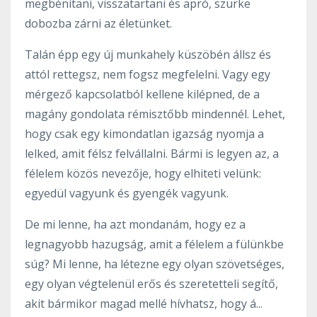
megbénítani, visszatartani és apró, szürke
dobozba zárni az életünket.
Talán épp egy új munkahely küszöbén állsz és
attól rettegsz, nem fogsz megfelelni. Vagy egy
mérgező kapcsolatból kellene kilépned, de a
magány gondolata rémisztőbb mindennél. Lehet,
hogy csak egy kimondatlan igazság nyomja a
lelked, amit félsz felvállalni. Bármi is legyen az, a
félelem közös nevezője, hogy elhiteti velünk:
egyedül vagyunk és gyengék vagyunk.
De mi lenne, ha azt mondanám, hogy ez a
legnagyobb hazugság, amit a félelem a fülünkbe
súg? Mi lenne, ha létezne egy olyan szövetséges,
egy olyan végtelenül erős és szeretetteli segítő,
akit bármikor magad mellé hívhatsz, hogy á...