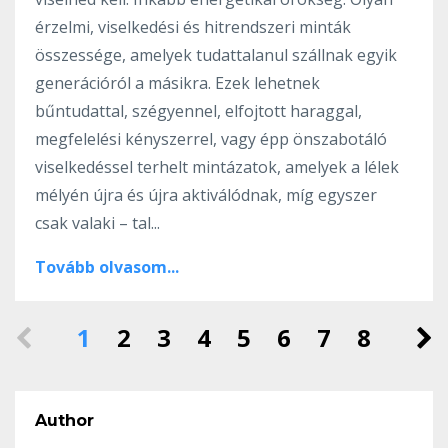
érzelmi, viselkedési és hitrendszeri minták
összessége, amelyek tudattalanul szállnak egyik
generációról a másikra. Ezek lehetnek
bűntudattal, szégyennel, elfojtott haraggal,
megfelelési kényszerrel, vagy épp önszabotáló
viselkedéssel terhelt mintázatok, amelyek a lélek
mélyén újra és újra aktiválódnak, míg egyszer
csak valaki – tal...
Tovább olvasom...
1
2
3
4
5
6
7
8
Author