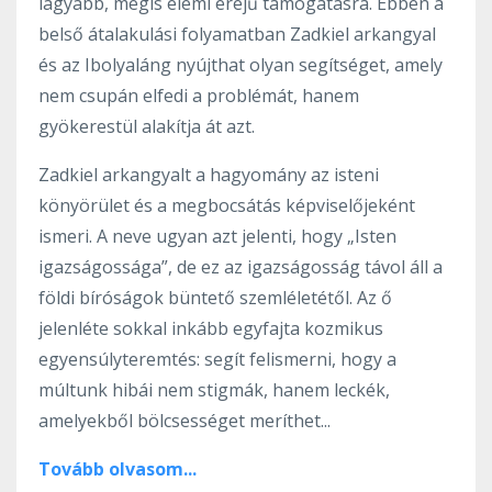
lágyabb, mégis elemi erejű támogatásra. Ebben a
belső átalakulási folyamatban Zadkiel arkangyal
és az Ibolyaláng nyújthat olyan segítséget, amely
nem csupán elfedi a problémát, hanem
gyökerestül alakítja át azt.
Zadkiel arkangyalt a hagyomány az isteni
könyörület és a megbocsátás képviselőjeként
ismeri. A neve ugyan azt jelenti, hogy „Isten
igazságossága”, de ez az igazságosság távol áll a
földi bíróságok büntető szemléletétől. Az ő
jelenléte sokkal inkább egyfajta kozmikus
egyensúlyteremtés: segít felismerni, hogy a
múltunk hibái nem stigmák, hanem leckék,
amelyekből bölcsességet meríthet...
Tovább olvasom...