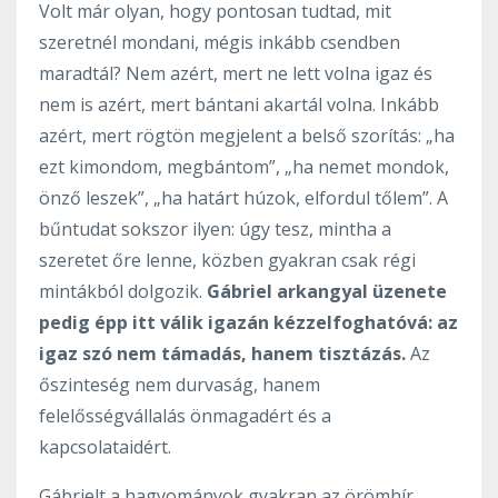
Volt már olyan, hogy pontosan tudtad, mit
szeretnél mondani, mégis inkább csendben
maradtál? Nem azért, mert ne lett volna igaz és
nem is azért, mert bántani akartál volna. Inkább
azért, mert rögtön megjelent a belső szorítás: „ha
ezt kimondom, megbántom”, „ha nemet mondok,
önző leszek”, „ha határt húzok, elfordul tőlem”. A
bűntudat sokszor ilyen: úgy tesz, mintha a
szeretet őre lenne, közben gyakran csak régi
mintákból dolgozik.
Gábriel arkangyal üzenete
pedig épp itt válik igazán kézzelfoghatóvá: az
igaz szó nem támadás, hanem tisztázás.
Az
őszinteség nem durvaság, hanem
felelősségvállalás önmagadért és a
kapcsolataidért.
Gábrielt a hagyományok gyakran az örömhír