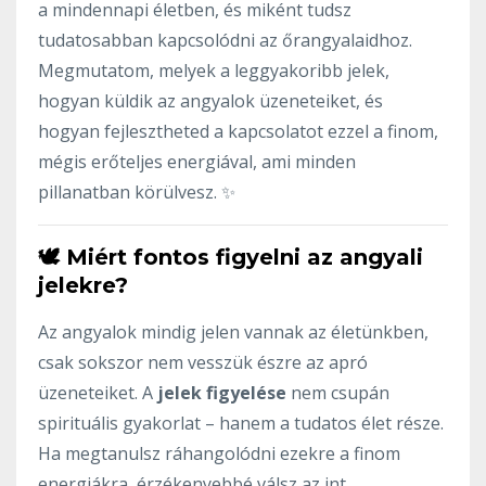
a mindennapi életben, és miként tudsz
tudatosabban kapcsolódni az őrangyalaidhoz.
Megmutatom, melyek a leggyakoribb jelek,
hogyan küldik az angyalok üzeneteiket, és
hogyan fejlesztheted a kapcsolatot ezzel a finom,
mégis erőteljes energiával, ami minden
pillanatban körülvesz. ✨
🕊️ Miért fontos figyelni az angyali
jelekre?
Az angyalok mindig jelen vannak az életünkben,
csak sokszor nem vesszük észre az apró
üzeneteiket. A
jelek figyelése
nem csupán
spirituális gyakorlat – hanem a tudatos élet része.
Ha megtanulsz ráhangolódni ezekre a finom
energiákra, érzékenyebbé válsz az int