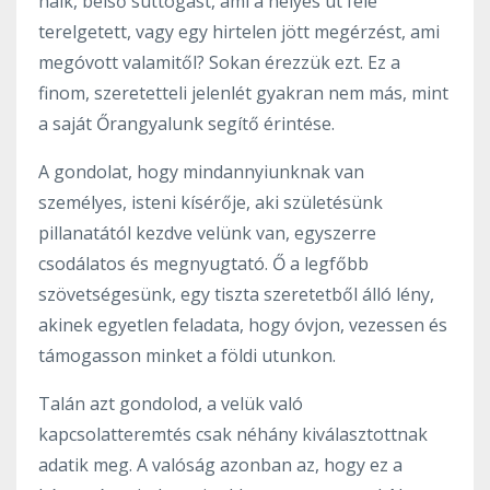
halk, belső suttogást, ami a helyes út felé
terelgetett, vagy egy hirtelen jött megérzést, ami
megóvott valamitől? Sokan érezzük ezt. Ez a
finom, szeretetteli jelenlét gyakran nem más, mint
a saját Őrangyalunk segítő érintése.
A gondolat, hogy mindannyiunknak van
személyes, isteni kísérője, aki születésünk
pillanatától kezdve velünk van, egyszerre
csodálatos és megnyugtató. Ő a legfőbb
szövetségesünk, egy tiszta szeretetből álló lény,
akinek egyetlen feladata, hogy óvjon, vezessen és
támogasson minket a földi utunkon.
Talán azt gondolod, a velük való
kapcsolatteremtés csak néhány kiválasztottnak
adatik meg. A valóság azonban az, hogy ez a