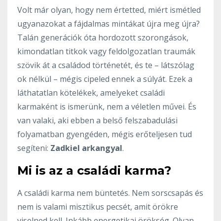
Volt már olyan, hogy nem értetted, miért ismétled
ugyanazokat a fájdalmas mintákat újra meg újra?
Talán generációk óta hordozott szorongások,
kimondatlan titkok vagy feldolgozatlan traumák
szövik át a családod történetét, és te – látszólag
ok nélkül – mégis cipeled ennek a súlyát. Ezek a
láthatatlan kötelékek, amelyeket családi
karmaként is ismerünk, nem a véletlen művei. És
van valaki, aki ebben a belső felszabadulási
folyamatban gyengéden, mégis erőteljesen tud
segíteni:
Zadkiel arkangyal
.
Mi is az a családi karma?
A családi karma nem büntetés. Nem sorscsapás és
nem is valami misztikus pecsét, amit örökre
viselned kell. Inkább energetikai örökség. Olyan