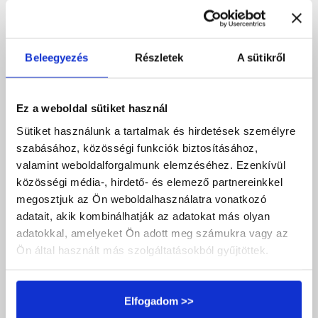
vezessen, és f
...
Beleegyezés
Részletek
A sütikről
Tovább olvasom...
Ez a weboldal sütiket használ
Sütiket használunk a tartalmak és hirdetések személyre
🌸 Angyali jelek a
szabásához, közösségi funkciók biztosításához,
valamint weboldalforgalmunk elemzéséhez. Ezenkívül
mindennapokban –
közösségi média-, hirdető- és elemező partnereinkkel
hogyan ismerd fel és
megosztjuk az Ön weboldalhasználatra vonatkozó
adatait, akik kombinálhatják az adatokat más olyan
értelmezd őket
adatokkal, amelyeket Ön adott meg számukra vagy az
Ön által használt más szolgáltatásokból gyűjtöttek.
Angyali Tanítások
Elfogadom >>