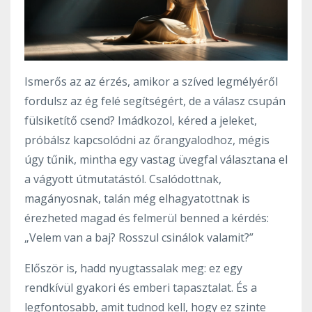
Ismerős az az érzés, amikor a szíved legmélyéről
fordulsz az ég felé segítségért, de a válasz csupán
fülsiketítő csend? Imádkozol, kéred a jeleket,
próbálsz kapcsolódni az őrangyalodhoz, mégis
úgy tűnik, mintha egy vastag üvegfal választana el
a vágyott útmutatástól. Csalódottnak,
magányosnak, talán még elhagyatottnak is
érezheted magad és felmerül benned a kérdés:
„Velem van a baj? Rosszul csinálok valamit?”
Először is, hadd nyugtassalak meg: ez egy
rendkívül gyakori és emberi tapasztalat. És a
legfontosabb, amit tudnod kell, hogy ez szinte