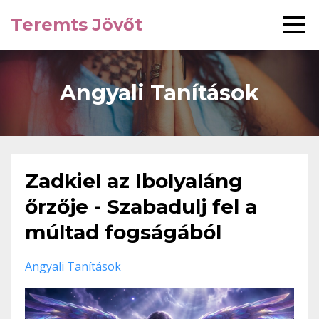
Teremts Jövőt
Angyali Tanítások
Zadkiel az Ibolyaláng
őrzője - Szabadulj fel a
múltad fogságából
Angyali Tanítások