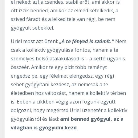
el neked: azt a csendes, stabil erőt, ami akkor is
ott izzik benned, amikor az elméd kételkedik, a
szíved fáradt és a lelked tele van régi, be nem
gyógyult sebekkel.
Uriel most azt üzeni:
„A te fényed is számít.”
Nem
csak a kollektív gyógyulása fontos, hanem a te
személyes belső átalakulásod is – a kettő ugyanis
összeér. Amikor te egy picit több reményt
engedsz be, egy félelmet elengedsz, egy régi
sebet gyógyítani kezdesz, az nemcsak a te
életedben hoz változást, hanem a kollektív térben
is. Ebben a cikkben végig azon fogunk együtt
dolgozni, hogy megértsd Uriel üzenetét a kollektív
gyógyulásról és lásd:
ami benned gyógyul, az a
világban is gyógyulni kezd
.