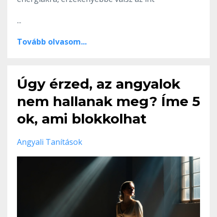
...
Tovább olvasom...
Úgy érzed, az angyalok
nem hallanak meg? Íme 5
ok, ami blokkolhat
Angyali Tanítások