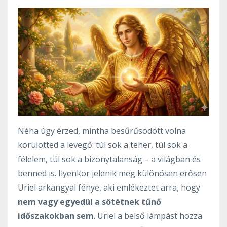
Néha úgy érzed, mintha besűrűsödött volna
körülötted a levegő: túl sok a teher, túl sok a
félelem, túl sok a bizonytalanság – a világban és
benned is. Ilyenkor jelenik meg különösen erősen
Uriel arkangyal fénye, aki emlékeztet arra, hogy
nem vagy egyedül a sötétnek tűnő
időszakokban sem
. Uriel a belső lámpást hozza