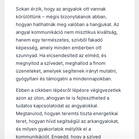
Sokan érzik, hogy az angyalok ott vannak
körülöttünk – mégis bizonytalanok abban,
hogyan hallhatnák meg valóban a hangjukat. Az
angyal kommunikáció nem misztikus kiváltság,
hanem egy természetes, szívből fakadó
képesség, amely minden emberben ott
szunnyad. Ha elcsendesíted az elméd, és
megnyitod a szívedet, meghallod a finom
üzeneteket, amelyek segítenek irányt mutatni,
gyógyítani és támogatni a mindennapokban.
Ebben a cikkben lépésről lépésre végigvezetlek
azon az úton, ahogyan te is fejlesztheted a
tudatos kapcsolatodat az angyalokkal.
Megtanulod, hogyan teremts tiszta energetikai
teret, hogyan hívd segítségül az arkangyalokat,
és milyen gyakorlatok mélyítik el a
kommunikációt. Engedd, hogy a szíved