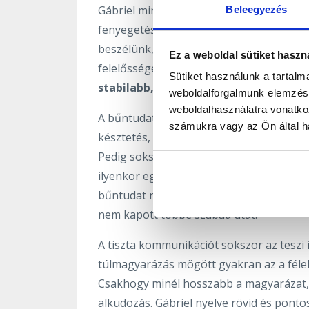
Gábriel minősége viszont nem a csattan
Beleegyezés
fenyegetés, hanem jelzés: így tudok kap
beszélünk, szünetet kérek, és később fo
Ez a weboldal sütiket haszn
felelősséget vállalsz a helyzetért. Ebben v
Sütiket használunk a tartal
stabilabb, mint a hirtelen kitörés.
weboldalforgalmunk elemzésé
weboldalhasználatra vonatko
A bűntudat gyakran akkor támad fel igaz
számukra vagy az Ön által ha
késztetés, hogy gyorsan visszakozz, meg
Pedig sokszor nem történt semmi rossz, 
ilyenkor egy egyszerű belső kérdéssel seg
bűntudat nem bizonyíték arra, hogy hibáz
nem kapott többé szabad utat.
A tiszta kommunikációt sokszor az tesz
túlmagyarázás mögött gyakran az a félele
Csakhogy minél hosszabb a magyarázat, a
alkudozás. Gábriel nyelve rövid és ponto