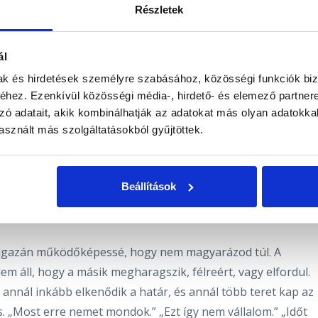
ós visszavágás, hanem a nyugodt keret. A határ nem
Részletek
csolódni és így nem. Ha például azt mondod: „Ha emelt hang
lytatom”, akkor nem szakítod meg a kapcsolatot, csak
ál
an tartás, és van tisztelet is.
A tiszta keret sokkal
mak és hirdetések személyre szabásához, közösségi funkciók biz
hez. Ezenkívül közösségi média-, hirdető- és elemező partner
zó adatait, akik kombinálhatják az adatokat más olyan adatokka
án, amikor végre meghúztad a határokat. Ilyenkor jön a
sznált más szolgáltatásokból gyűjtöttek.
magyarázd, tompítsd, vagy valahogy „kárpótold” a másikat.
csak valami új történt:
kiléptél egy régi szerepből
. Gábriel
ít rendet tenni: „Amit kimondtál, igaz volt?” Ha igen, akkor
Beállítások
tál. Lehet, hogy csak azt jelzi, hogy egy régi mintád most
i igazán működőképessé, hogy nem magyarázod túl. A
m áll, hogy a másik megharagszik, félreért, vagy elfordul.
nnál inkább elkenődik a határ, és annál több teret kap az
s. „Most erre nemet mondok.” „Ezt így nem vállalom.” „Időt