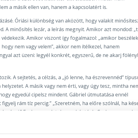
em a másik ellen van, hanem a kapcsolatért is.
ázásé. Óriási különbség van aközött, hogy valakit minősítes
d. A minősítés lezár, a leírás megnyit. Amikor azt mondod: „
 védekezik. Amikor viszont így fogalmazol: „amikor beszélek
, hogy nem vagy velem”, akkor nem ítélkezel, hanem
yal azt üzeni: legyél konkrét, egyszerű, de ne akarj fölén
tozik. A sejtetés, a célzás, a „jó lenne, ha észrevennéd” típus
 helyzetet. A másik vagy nem érti, vagy úgy tesz, mintha ne
 hogy egyedül cipelsz mindent. Gábriel útmutatása ennél
figyelj rám tíz percig.” „Szeretném, ha előre szólnál, ha kése
dok nézni.” Ezek a mondatok nem bántóak. Csak egyenesek, 
ésként adják elő, vagy védekezésből túl élesre húzzák.