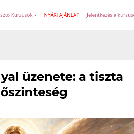
esztő Kurzusok
NYÁRI AJÁNLAT
Jelentkezés a kurzu
yal üzenete: a tiszta
z őszinteség