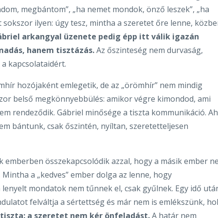
mondom, megbántom”, „ha nemet mondok, önző leszek”, „ha
t sokszor ilyen: úgy tesz, mintha a szeretet őre lenne, közb
briel arkangyal üzenete pedig épp itt válik igazán
madás, hanem tisztázás.
Az őszinteség nem durvaság,
a kapcsolataidért.
hír hozójaként emlegetik, de az „örömhír” nem mindig
kszor belső megkönnyebbülés: amikor végre kimondod, ami
anem rendeződik. Gábriel minősége a tiszta kommunikáció. Ah
em bántunk, csak őszintén, nyíltan, szeretetteljesen
ok emberben összekapcsolódik azzal, hogy a másik ember n
 Mintha a „kedves” ember dolga az lenne, hogy
 a lenyelt mondatok nem tűnnek el, csak gyűlnek. Egy idő utá
indulatot felváltja a sértettség és már nem is emlékszünk, ho
tiszta: a szeretet nem kér önfeladást.
A határ nem