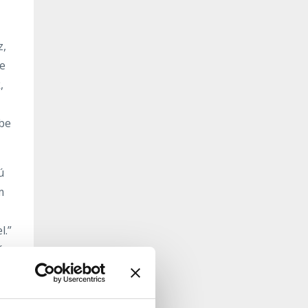
z,
te
,
ybe
ú
m
l.”
és