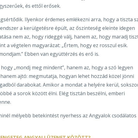
yszerűek, és ettől erősek.
gsértődik. Ilyenkor érdemes emlékezni arra, hogy a tiszta s
endszer a kerülgetésre épült, az őszinteség eleinte idegen
utatása nem az, hogy rideggé válj, hanem az, hogy maradj tisz
nt a végtelen magyarázat: „Értem, hogy ez rosszul esik.
mondjam.” Ebben van együttérzés és erő is.
, hogy „mondj meg mindent”, hanem az, hogy a szó legyen
al, hanem ajtó: megmutatja, hogyan lehet hozzád közel jönni
gadból darabokat. Amikor a mondat a helyére kerül, sokszo
öbbé a sorok között élni. Elég tisztán beszélni, emberi
enne.
minél mélyebb betekintést nyerhess az Angyalok csodálatos
 RENGETEG ANGYALI ÜZENET KÖZÖTT?