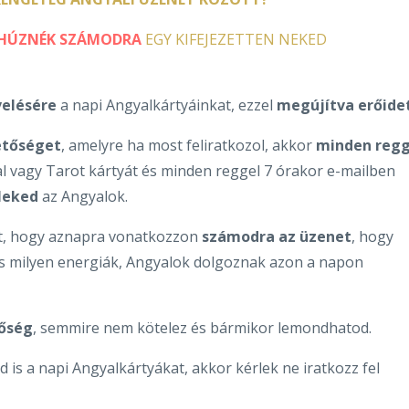
HÚZNÉK SZÁMODRA
EGY KIFEJEZETTEN NEKED
elésére
a napi Angyalkártyáinkat, ezzel
megújítva erőide
etőséget
, amelyre ha most feliratkozol, akkor
minden regg
l vagy Tarot kártyát és minden reggel 7 órakor e-mailben
Neked
az Angyalok.
tt, hogy aznapra vonatkozzon
számodra az üzenet
, hogy
és milyen energiák, Angyalok dolgoznak azon a napon
tőség
, semmire nem kötelez és bármikor lemondhatod.
 is a napi Angyalkártyákat, akkor kérlek ne iratkozz fel