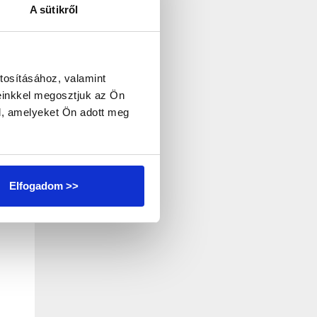
A sütikről
on
tosításához, valamint
einkkel megosztjuk az Ön
l, amelyeket Ön adott meg
 a
Elfogadom >>