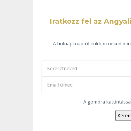
Iratkozz fel az Angy
A holnapi naptól küldöm neked mind
A gombra kattintássa
Kérem