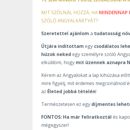
MIT SZÓLNÁL HOZZÁ, HA
MINDENNAP 
SZÓLÓ ANGYALKÁRTYÁT?
Szeretettel ajánlom
a
tudatosság növ
Útjára indítottam
egy
csodálatos leh
húzok neked
egy személyre szóló Angya
elküldöm, hogy
mit üzennek aznapra 
Kérem az Angyalokat a lap kihúzása elő
mire figyelj, mit érdemes megcsinálnod 
az
Életed jobbá tételén
!
Természetesen ez egy
díjmentes lehe
FONTOS:
Ha már feliratkoztál
és kapod
mégegyszer!