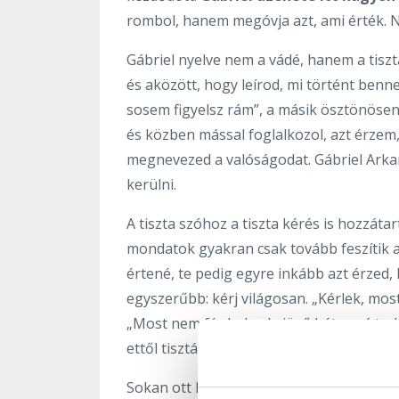
rombol, hanem megóvja azt, ami érték. N
Gábriel nyelve nem a vádé, hanem a tiszt
és aközött, hogy leírod, mi történt benne
sosem figyelsz rám”, a másik ösztönösen
és közben mással foglalkozol, azt érzem
megnevezed a valóságodat. Gábriel Arkang
kerülni.
A tiszta szóhoz a tiszta kérés is hozzátar
mondatok gyakran csak tovább feszítik a
értené, te pedig egyre inkább azt érzed,
egyszerűbb: kérj világosan. „Kérlek, most 
„Most nem fér bele, de jövő héten rá tu
ettől tiszták.
Sokan ott hibáznak, hogy a határt büntet