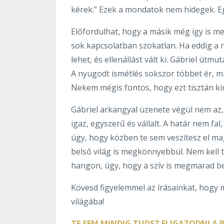
kérek.” Ezek a mondatok nem hidegek. Eg
Előfordulhat, hogy a másik még így is me
sok kapcsolatban szokatlan. Ha eddig a r
lehet, és ellenállást vált ki. Gábriel útm
A nyugodt ismétlés sokszor többet ér, mi
Nekem mégis fontos, hogy ezt tisztán ki
Gábriel arkangyal üzenete végül nem az
igaz, egyszerű és vállalt. A határ nem f
úgy, hogy közben te sem veszítesz el ma
belső világ is megkönnyebbül. Nem kell t
hangon, úgy, hogy a szív is megmarad b
Kövesd figyelemmel az írásainkat, hogy 
világába!
TE SEM MINDIG TUDSZ ELIGAZODNI A