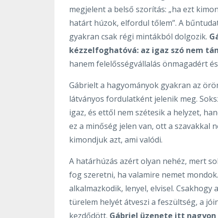
megjelent a belső szorítás: „ha ezt ki
határt húzok, elfordul tőlem”. A bűntuda
gyakran csak régi mintákból dolgozik.
Gá
kézzelfoghatóvá: az igaz szó nem tá
hanem felelősségvállalás önmagadért és 
Gábrielt a hagyományok gyakran az öröm
látványos fordulatként jelenik meg. So
igaz, és ettől nem szétesik a helyzet, h
ez a minőség jelen van, ott a szavakkal n
kimondjuk azt, ami valódi.
A határhúzás azért olyan nehéz, mert s
fog szeretni, ha valamire nemet mondok.
alkalmazkodik, lenyel, elvisel. Csakhogy
türelem helyét átveszi a feszültség, a jó
kezdődött.
Gábriel üzenete itt nagyon 