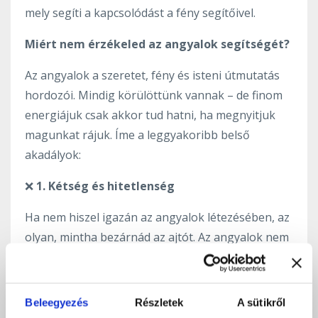
mely segíti a kapcsolódást a fény segítőivel.
Miért nem érzékeled az angyalok segítségét?
Az angyalok a szeretet, fény és isteni útmutatás
hordozói. Mindig körülöttünk vannak – de finom
energiájuk csak akkor tud hatni, ha megnyitjuk
magunkat rájuk. Íme a leggyakoribb belső
akadályok:
❌
1. Kétség és hitetlenség
Ha nem hiszel igazán az angyalok létezésében, az
olyan, mintha bezárnád az ajtót. Az angyalok nem
törnek ránk – a szívből jövő meghívás a kul...
Tovább olvasom...
Beleegyezés
Részletek
A sütikről