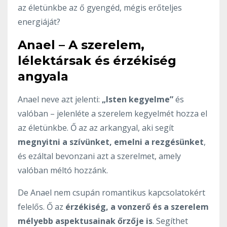
az életünkbe az ő gyengéd, mégis erőteljes
energiáját?
Anael – A szerelem,
lélektársak és érzékiség
angyala
Anael neve azt jelenti:
„Isten kegyelme”
és
valóban – jelenléte a szerelem kegyelmét hozza el
az életünkbe. Ő az az arkangyal, aki segít
megnyitni a szívünket, emelni a rezgésünket
,
és ezáltal bevonzani azt a szerelmet, amely
valóban méltó hozzánk.
De Anael nem csupán romantikus kapcsolatokért
felelős. Ő az
érzékiség, a vonzerő és a szerelem
mélyebb aspektusainak őrzője is
. Segíthet