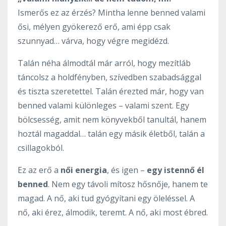
Ismerős ez az érzés? Mintha lenne benned valami
ősi, mélyen gyökerező erő, ami épp csak
szunnyad… várva, hogy végre megidézd.
Talán néha álmodtál már arról, hogy mezítláb
táncolsz a holdfényben, szívedben szabadsággal
és tiszta szeretettel. Talán érezted már, hogy van
benned valami különleges – valami szent. Egy
bölcsesség, amit nem könyvekből tanultál, hanem
hoztál magaddal… talán egy másik életből, talán a
csillagokból.
Ez az erő a
női energia
, és igen –
egy istennő él
benned
. Nem egy távoli mítosz hősnője, hanem te
magad. A nő, aki tud gyógyítani egy öleléssel. A
nő, aki érez, álmodik, teremt. A nő, aki most ébred.