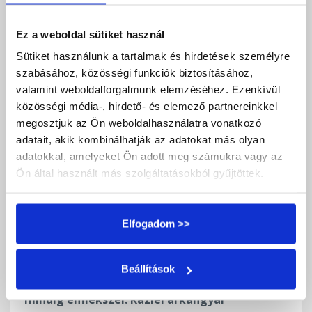
Raziel arkangyal üzenete:
Ez a weboldal sütiket használ
A belső látásod tisztul
Sütiket használunk a tartalmak és hirdetések személyre
szabásához, közösségi funkciók biztosításához,
Angyali Tanítások
valamint weboldalforgalmunk elemzéséhez. Ezenkívül
közösségi média-, hirdető- és elemező partnereinkkel
megosztjuk az Ön weboldalhasználatra vonatkozó
adatait, akik kombinálhatják az adatokat más olyan
adatokkal, amelyeket Ön adott meg számukra vagy az
Ön által használt más szolgáltatásokból gyűjtöttek.
Elfogadom >>
Beállítások
Nézel.. de nem mindig látsz. Tudsz… de nem
mindig emlékszel. Raziel arkangyal