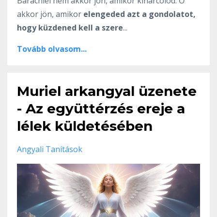
Barachiel nem akkor jön, amikor kiharcolod. Ő
akkor jön, amikor
elengeded azt a gondolatot,
hogy küzdened kell a szere
...
Tovább olvasom...
Muriel arkangyal üzenete
- Az együttérzés ereje a
lélek küldetésében
Angyali Tanítások