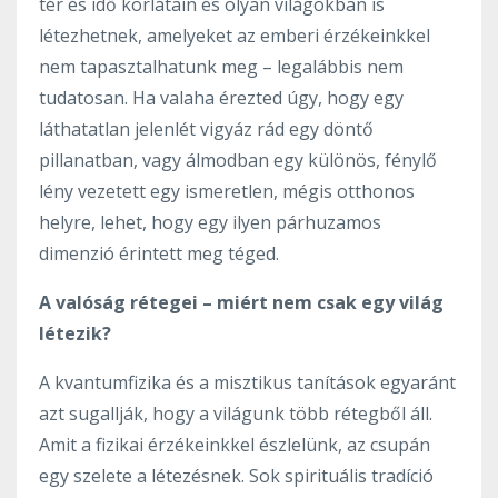
tér és idő korlátain és olyan világokban is
létezhetnek, amelyeket az emberi érzékeinkkel
nem tapasztalhatunk meg – legalábbis nem
tudatosan. Ha valaha érezted úgy, hogy egy
láthatatlan jelenlét vigyáz rád egy döntő
pillanatban, vagy álmodban egy különös, fénylő
lény vezetett egy ismeretlen, mégis otthonos
helyre, lehet, hogy egy ilyen párhuzamos
dimenzió érintett meg téged.
A valóság rétegei – miért nem csak egy világ
létezik?
A kvantumfizika és a misztikus tanítások egyaránt
azt sugallják, hogy a világunk több rétegből áll.
Amit a fizikai érzékeinkkel észlelünk, az csupán
egy szelete a létezésnek. Sok spirituális tradíció