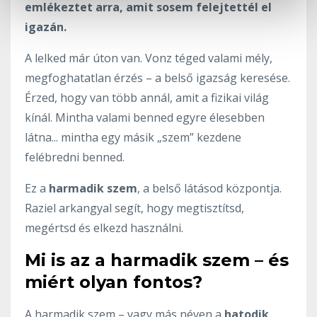
emlékeztet arra, amit sosem felejtettél el
igazán.
A lelked már úton van. Vonz téged valami mély,
megfoghatatlan érzés – a belső igazság keresése.
Érzed, hogy van több annál, amit a fizikai világ
kínál. Mintha valami benned egyre élesebben
látna... mintha egy másik „szem” kezdene
felébredni benned.
Ez a
harmadik szem
, a belső látásod központja.
Raziel arkangyal segít, hogy megtisztítsd,
megértsd és elkezd használni.
Mi is az a harmadik szem – és
miért olyan fontos?
A harmadik szem – vagy más néven a
hatodik