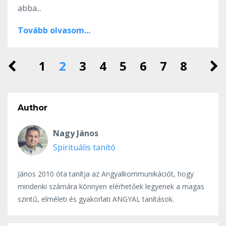
abba...
Tovább olvasom...
1
2
3
4
5
6
7
8
Author
Nagy János
Spirituális tanító
János 2010 óta tanítja az Angyalkommunikációt, hogy
mindenki számára könnyen elérhetőek legyenek a magas
szintű, elméleti és gyakorlati ANGYAL tanítások.