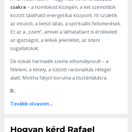
csakra
– a homlokod közepén, a két szemöldök
között található energetikai központ. Itt születik
az intuíció, a belső látás, a spirituális felismerések.
Ez az a „szem”, amivel a láthatatlant is érzékeled:
az igazságot, a lelkek jelenlétét, az isteni
sugallatokat.
De sokak harmadik szeme elhomályosult – a
félelem, a kétely, a túlzott racionalitás rétegei
alatt. Mintha fátyol borulna a tisztánlátásra.
D
...
Tovább olvasom...
Hogyan kérd Rafael