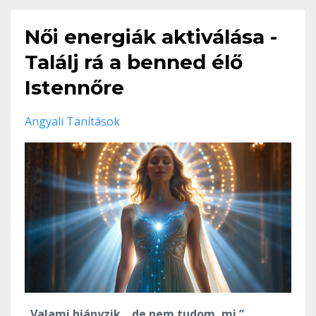
Női energiák aktiválása -
Találj rá a benned élő
Istennőre
Angyali Tanítások
„Valami hiányzik... de nem tudom, mi.”