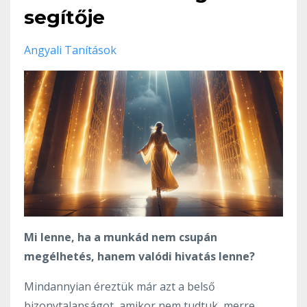
segítője
Angyali Tanítások
Mi lenne, ha a munkád nem csupán
megélhetés, hanem valódi hivatás lenne?
Mindannyian éreztük már azt a belső
bizonytalanságot, amikor nem tudtuk, merre