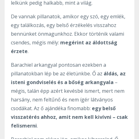
lelkünk pedig halkabb, mint a világ.
De vannak pillanatok, amikor egy szó, egy emlék,
egy találkozás, egy belső érzékelés visszahoz
bennünket önmagunkhoz. Ekkor történik valami
csendes, mégis mély:
megérint az áldottság
érzete
.
Barachiel arkangyal pontosan ezekben a
pillanatokban lép be az életünkbe. Ő az
áldás, az
isteni gondviselés és a bőség arkangyala
–
mégis, talán épp azért kevésbé ismert, mert nem
harsány, nem feltűnő és nem ígér látványos
csodákat. Az ő ajándéka finomabb:
egy belső
visszatérés ahhoz, amit nem kell kivívni – csak
felismerni
.