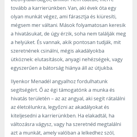
tovább a karrierünkben. Van, aki évek óta egy
olyan munkát végez, ami fárasztja és kiüresíti,
mégsem mer váltani. Mások folyamatosan keresik
a hivatásukat, de úgy érzik, soha nem találják meg
a helyüket. És vannak, akik pontosan tudják, mit
szeretnének csinálni, mégis akadályokba
ütköznek: elutasítások, anyagi nehézségek, vagy
egyszerűen a bátorság hiánya áll az útjukba.
Ilyenkor Menadél angyalhoz fordulhatunk
segítségért. Ő az égi támogatónk a munka és
hivatás területén – az az angyal, aki segít rátalálni
az életcélunkra, legyőzni az akadályokat és
kiteljesedni a karrierünkben. Ha elakadtál, ha
változásra vágysz, vagy ha szeretnéd megtalálni
azt a munkát, amely valóban a lelkedhez szól,