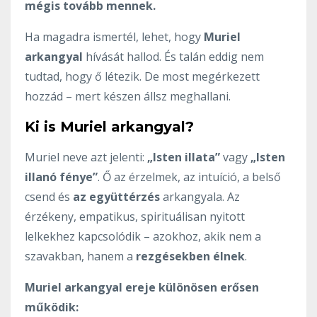
mégis tovább mennek.
Ha magadra ismertél, lehet, hogy
Muriel
arkangyal
hívását hallod. És talán eddig nem
tudtad, hogy ő létezik. De most megérkezett
hozzád – mert készen állsz meghallani.
Ki is Muriel arkangyal?
Muriel neve azt jelenti:
„Isten illata”
vagy
„Isten
illanó fénye”
. Ő az érzelmek, az intuíció, a belső
csend és
az együttérzés
arkangyala. Az
érzékeny, empatikus, spirituálisan nyitott
lelkekhez kapcsolódik – azokhoz, akik nem a
szavakban, hanem a
rezgésekben élnek
.
Muriel arkangyal ereje különösen erősen
működik: