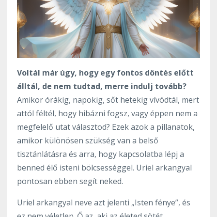
Voltál már úgy, hogy egy fontos döntés előtt
álltál, de nem tudtad, merre indulj tovább?
Amikor órákig, napokig, sőt hetekig vívódtál, mert
attól féltél, hogy hibázni fogsz, vagy éppen nem a
megfelelő utat választod? Ezek azok a pillanatok,
amikor különösen szükség van a belső
tisztánlátásra és arra, hogy kapcsolatba lépj a
benned élő isteni bölcsességgel. Uriel arkangyal
pontosan ebben segít neked.
Uriel arkangyal neve azt jelenti „Isten fénye”, és
ez nem véletlen. Ő az, aki az életed sötét,