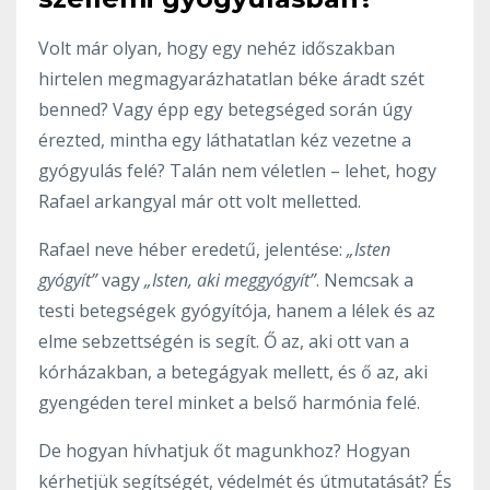
Volt már olyan, hogy egy nehéz időszakban
hirtelen megmagyarázhatatlan béke áradt szét
benned? Vagy épp egy betegséged során úgy
érezted, mintha egy láthatatlan kéz vezetne a
gyógyulás felé? Talán nem véletlen – lehet, hogy
Rafael arkangyal már ott volt melletted.
Rafael neve héber eredetű, jelentése:
„Isten
gyógyít”
vagy
„Isten, aki meggyógyít”
. Nemcsak a
testi betegségek gyógyítója, hanem a lélek és az
elme sebzettségén is segít. Ő az, aki ott van a
kórházakban, a betegágyak mellett, és ő az, aki
gyengéden terel minket a belső harmónia felé.
De hogyan hívhatjuk őt magunkhoz? Hogyan
kérhetjük segítségét, védelmét és útmutatását? És