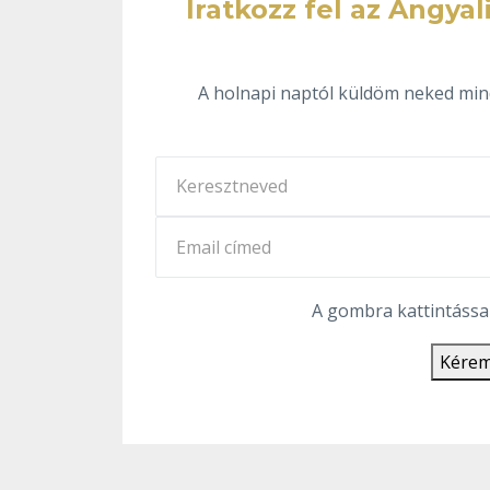
Iratkozz fel az Angy
A holnapi naptól küldöm neked mind
A gombra kattintássa
Kérem