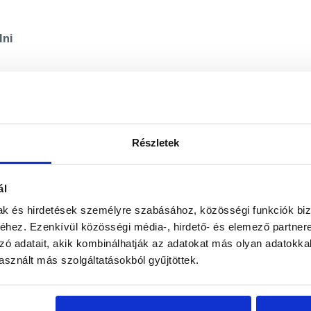
lni
d mindazt, amit szeretnél elérni. Ne csak felsorolás legyen –
ek megvalósulnak. Kérlek, ne elégedj meg a felszínes
en!
Részletek
ál
leges: sérelmek, félelmek, korlátozó hiedelmek. Majd szánj id
mak és hirdetések személyre szabásához, közösségi funkciók biz
agy hálás – különösen azokért az eredményekért, amik a
hez. Ezenkívül közösségi média-, hirdető- és elemező partner
tek veled.
zó adatait, akik kombinálhatják az adatokat más olyan adatokka
sznált más szolgáltatásokból gyűjtöttek.
en, hogy a kívánt változások már bekövetkeztek az életedben