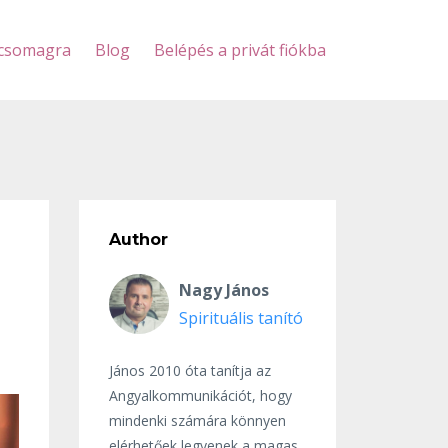
scsomagra
Blog
Belépés a privát fiókba
Author
Nagy János
Spirituális tanító
János 2010 óta tanítja az
Angyalkommunikációt, hogy
mindenki számára könnyen
elérhetőek legyenek a magas