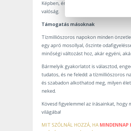
Képben, érzésben, testi érzetben – jelen 
valóság.
Támogatás másoknak
Tízmilliószoros napokon minden önzetlen
egy apró mosollyal, őszinte odafigyelésse
minőségi változást hoz, akár egyéni, akár
Bármelyik gyakorlatot is választod, enge
tudatos, és ne feledd: a tízmilliószoros n
és szabadon alkothatod meg, milyen élet
neked.
Kövesd figyelemmel az írásainkat, hogy m
világába!
MIT SZÓLNÁL HOZZÁ, HA
MINDENNAP 