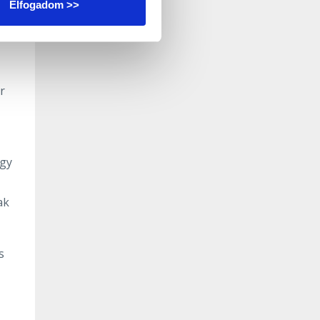
Elfogadom >>
r
égy
ak
s