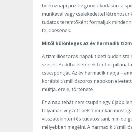
hétköznapi pozitív gondolkodáson: a spi
munkával vagy cselekedettel létrehozunk,
tudatos teremtőként formáljuk mindenna
fejlődésének.
Mitől különleges az év harmadik tízmi
A tízmilliószoros napok tibeti buddhis
szerint Buddha életének fontos pillanata
csúcspontját. Az év harmadik napja – ame
korábbi tízmilliószoros napokon elvetet
múltja, ereje, története.
Ez a nap tehát nem csupán egy újabb leh
folyamán végzett belső munkád most ig
visszatekinteni és tudatosítani, min dolg
mélyebben megélni. A harmadik tízmillió