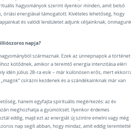
rituális hagyományok szerint ilyenkor minden, amit belső
 óriási energiával támogatott. Kivételes lehetőség, hogy
pjainkat és valódi lendületet adjunk céljainknak, önmagun
lliószoros napja?
ta hagyományból származnak. Ezek az ünnepnapok a történet
ihoz kötődnek, amikor a teremtő energia intenzitása eléri
ly idén július 28-ra esik – már különösen erős, mert ekkorr
t „magok” csírázni kezdenek és a szándékainknak már van
etőség, hanem egyfajta spirituális megérkezés: az év
azán meghozhatja a gyümölcsét. Ilyenkor érdemes
oztál eddig, majd ezt az energiát új szintre emelni vagy még
szoros nap segít abban, hogy mindaz, amit eddig teremtettél