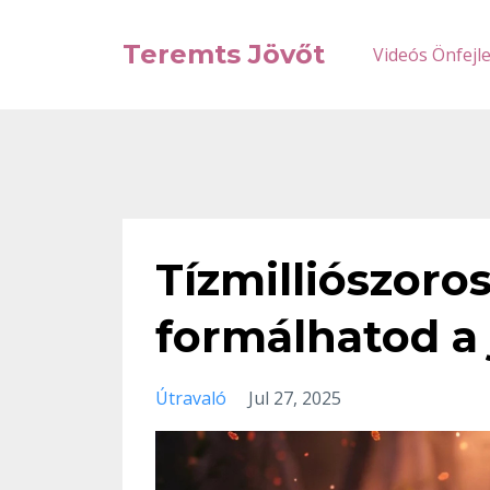
Teremts Jövőt
Videós Önfejl
Tízmilliószoro
formálhatod a 
Útravaló
Jul 27, 2025