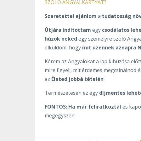
SZÓLÓ ANGYALKÁRTYÁT?
Szeretettel ajánlom
a
tudatosság növ
Útjára indítottam
egy
csodálatos leh
húzok neked
egy személyre szóló Angya
elküldöm, hogy
mit üzennek aznapra 
Kérem az Angyalokat a lap kihúzása elő
mire figyelj, mit érdemes megcsinálnod 
az
Életed jobbá tételén
!
Természetesen ez egy
díjmentes lehe
FONTOS:
Ha már feliratkoztál
és kapod
mégegyszer!