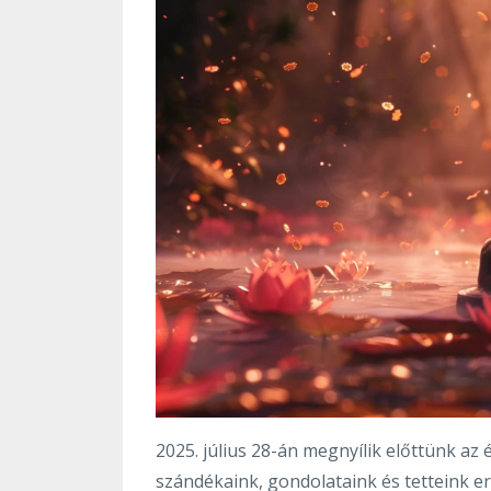
2025. július 28-án megnyílik előttünk az
szándékaink, gondolataink és tetteink e