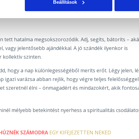
Beállítások
időben lásd, éld át, mintha már a tiéd lenne ez az örömteli
 tett hatalma megsokszorozódik. Adj, segíts, bátoríts – aká
l, vagy jelentősebb ajándékkal. A jó szándék ilyenkor is
 kollektív szinten.
dd, hogy a nap különlegességéből meríts erőt. Légy jelen, l
ap igazi varázsa abban rejlik, hogy végre teljes felelősséggel
et szeretnél élni – önmagadért és mindazokért, akik fontos
inél mélyebb betekintést nyerhess a spiritualitás csodálato
HÚZNÉK SZÁMODRA
EGY KIFEJEZETTEN NEKED