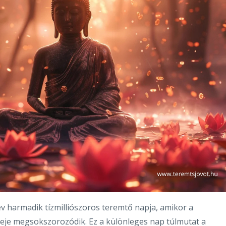
év harmadik tízmilliószoros teremtő napja, amikor a
reje megsokszorozódik. Ez a különleges nap túlmutat a