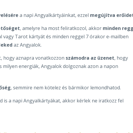
elésére
a napi Angyalkártyáinkat, ezzel
megújítva erőide
etőséget
, amelyre ha most feliratkozol, akkor
minden regg
l vagy Tarot kártyát és minden reggel 7 órakor e-mailben
Neked
az Angyalok.
tt, hogy aznapra vonatkozzon
számodra az üzenet
, hogy
és milyen energiák, Angyalok dolgoznak azon a napon
tőség
, semmire nem kötelez és bármikor lemondhatod.
 is a napi Angyalkártyákat, akkor kérlek ne iratkozz fel