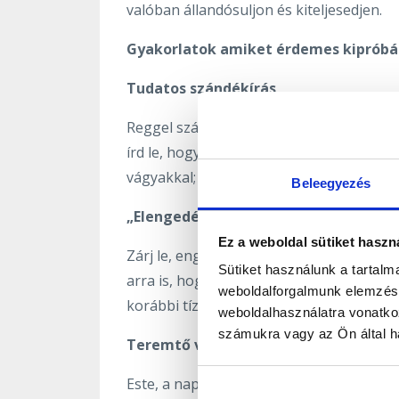
valóban állandósuljon és kiteljesedjen.
Gyakorlatok amiket érdemes kipróbá
Tudatos szándékírás
Reggel szánj időt arra, hogy papírra vete
írd le, hogyan fogod érezni magad, ha ez
vágyakkal; engedd, hogy a szíved vezess
Beleegyezés
„Elengedés és hála” meditáció
Ez a weboldal sütiket haszn
Zárj le, engedj el mindent, ami már feles
Sütiket használunk a tartal
arra is, hogy összeírod, mi mindenért v
weboldalforgalmunk elemzésé
korábbi tízmilliószoros napok óta történ
weboldalhasználatra vonatko
számukra vagy az Ön által ha
Teremtő vizualizáció
Este, a nap zárásaként képzeld el élénk