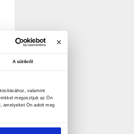
A sütikről
őt
tosításához, valamint
einkkel megosztjuk az Ön
l, amelyeket Ön adott meg
.