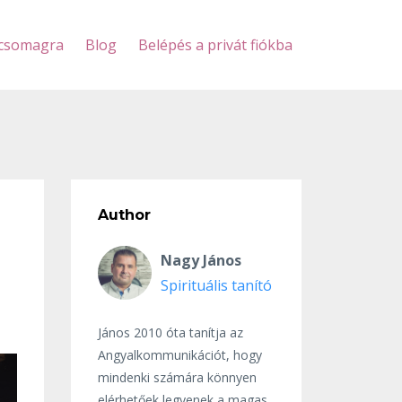
scsomagra
Blog
Belépés a privát fiókba
Author
Nagy János
Spirituális tanító
János 2010 óta tanítja az
Angyalkommunikációt, hogy
mindenki számára könnyen
elérhetőek legyenek a magas