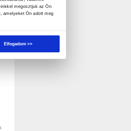
einkkel megosztjuk az Ön
l, amelyeket Ön adott meg
Elfogadom >>
k