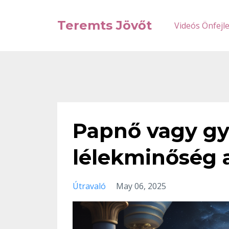
Teremts Jövőt
Videós Önfejl
Papnő vagy gy
lélekminőség 
Útravaló
May 06, 2025