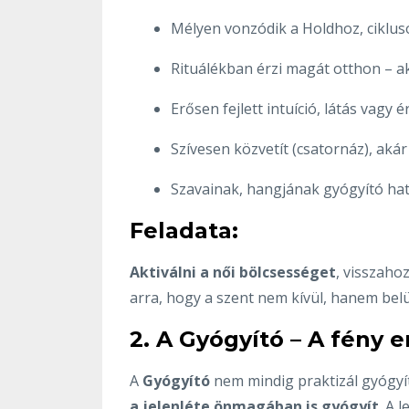
Mélyen vonzódik a Holdhoz, ciklu
Rituálékban érzi magát otthon – ak
Erősen fejlett intuíció, látás vagy 
Szívesen közvetít (csatornáz), akár
Szavainak, hangjának gyógyító ha
Feladata:
Aktiválni a női bölcsességet
, visszaho
arra, hogy a szent nem kívül, hanem belü
2. A Gyógyító – A fény 
A
Gyógyító
nem mindig praktizál gyógyít
a jelenléte önmagában is gyógyít
. A 