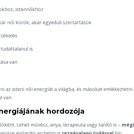
sokhoz, istennőkhöz
ár női körök, akár egyedüli szertartások
érzékelés
 tudattalanul is
tása van
zni az isteni női energiát a világba, és másokat emlékeztetni
l van.
energiájának hordozója
óként. Lehet művész, anya, terapeuta vagy tanító is –
mégi
lemúriai gyógyító archetípus
rezgésalapú tudással
bír: