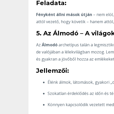
Feladata:
Fényként állni mások útján
– nem elöl
attól vezető, hogy követik – hanem attól, 
5. Az Álmodó – A világo
Az
Álmodó
archetípus talán a legmisztik
de valójában a lélekvilágban mozog. Lemú
és gyakran a jövőből hozza az emlékeket
Jellemzői:
Élénk álmok, látomások, gyakori „
Szokatlan érdeklődés az időn és tér
Könnyen kapcsolódik vezetett med