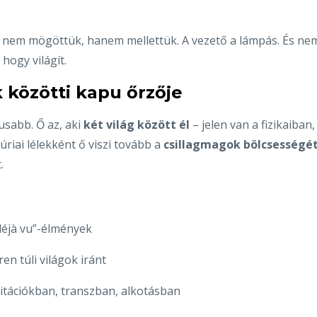
, nem mögöttük, hanem mellettük. A vezető a lámpás. És ne
hogy világít.
k közötti kapu őrzője
usabb. Ő az, aki
két világ között él
– jelen van a fizikaiban,
riai lélekként ő viszi tovább a
csillagmagok bölcsességé
.
déjà vu”-élmények
en túli világok iránt
itációkban, transzban, alkotásban