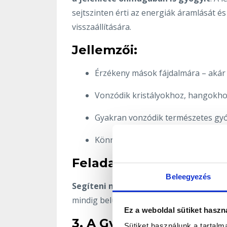
sejtszinten érti az energiák áramlását é
visszaállítására.
Jellemzői:
Érzékeny mások fájdalmára – akár t
Vonzódik kristályokhoz, hangokho
Gyakran vonzódik természetes gy
Könnyen kiéghet, ha nem tanulja m
Feladata:
Beleegyezés
Segíteni másokat visszatalálni önm
mindig belül van.
Ez a weboldal sütiket haszn
3. A Gyermek – A tiszta
Sütiket használunk a tartal