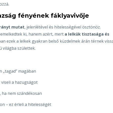
ozzá.
gazság fényének fáklyavivője
irányt mutat
, jelenlétével és hitelességével ösztönöz.
emelkedtek ki, hanem azért, mert
a lelkük tisztasága és
gban ezek a lelkek gyakran belső küzdelmek árán térnek viss
 világba születtek.
an „tagad” magában
 viseli a hazugságot
s, ha nem szándékosan
on – ez érleli a hitelességét