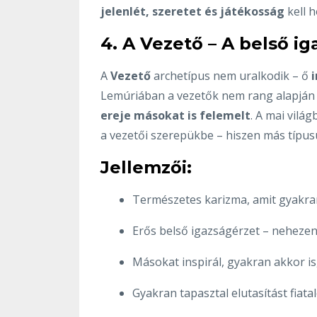
jelenlét, szeretet és játékosság
kell h
4. A Vezető – A belső i
A
Vezető
archetípus nem uralkodik – ő
Lemúriában a vezetők nem rang alapján 
ereje másokat is felemelt
. A mai vilá
a vezetői szerepükbe – hiszen más típusú
Jellemzői:
Természetes karizma, amit gyakr
Erős belső igazságérzet – nehezen
Másokat inspirál, gyakran akkor i
Gyakran tapasztal elutasítást fiatal