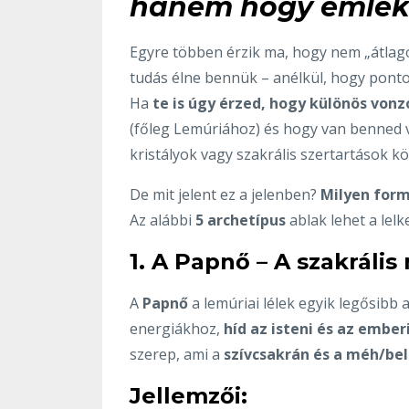
hanem hogy emléke
Egyre többen érzik ma, hogy nem „átlagos
tudás élne bennük – anélkül, hogy pont
Ha
te is úgy érzed, hogy különös vonz
(főleg Lemúriához) és hogy van benned 
kristályok vagy szakrális szertartások k
De mit jelent ez a jelenben?
Milyen form
Az alábbi
5 archetípus
ablak lehet a lelk
1. A Papnő – A szakrális
A
Papnő
a lemúriai lélek egyik legősibb a
energiákhoz,
híd az isteni és az ember
szerep, ami a
szívcsakrán és a méh/be
Jellemzői: