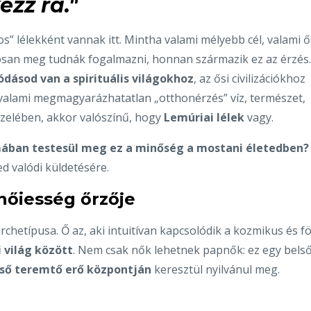
zz rá."
” lélekként vannak itt. Mintha valami mélyebb cél, valami ő
osan meg tudnák fogalmazni, honnan származik ez az érzés.
ódásod van a spirituális világokhoz
, az ősi civilizációkhoz
valami megmagyarázhatatlan „otthonérzés” víz, természet,
özelében, akkor valószínű, hogy
Lemúriai lélek
vagy.
ában testesül meg ez a minőség a mostani életedben?
ed valódi küldetésére.
 nőiesség őrzője
rchetípusa. Ő az, aki intuitívan kapcsolódik a kozmikus és fö
i világ között
. Nem csak nők lehetnek papnők: ez egy bels
lső teremtő erő központján
keresztül nyilvánul meg.