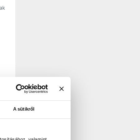
nak
A sütikről
tosításához, valamint