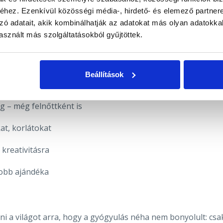
hez. Ezenkívül közösségi média-, hirdető- és elemező partner
t. Ő az, aki
a tiszta, szűretlen lélekfény minőségét
zó adatait, akik kombinálhatják az adatokat más olyan adatokka
atlanság, játékosság és őszinte jelenlét erejére.
sznált más szolgáltatásokból gyűjtöttek.
ték – ők voltak a jövő bölcsei. Ez az archetípus ma is
észetet.
Beállítások
ég – még felnőttként is
at, korlátokat
kreativitásra
yobb ajándéka
ni a világot arra, hogy a gyógyulás néha nem bonyolult: csa