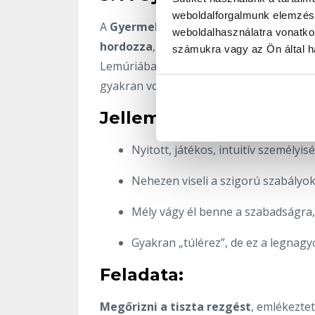
weboldalforgalmunk elemzésé
A
Gyermek
archetípus nem korhoz kötöt
weboldalhasználatra vonatko
hordozza
, emlékeztetve a világot az árt
számukra vagy az Ön által ha
Lemúriában a gyermekeket szentként kezel
gyakran vonz gyerekeket, állatokat, term
Jellemzői:
Nyitott, játékos, intuitív személyis
Nehezen viseli a szigorú szabályok
Mély vágy él benne a szabadságra, 
Gyakran „túlérez”, de ez a legnag
Feladata:
Megőrizni a tiszta rezgést
, emlékeztet