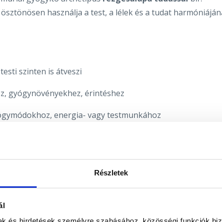
s ösztönösen használja a test, a lélek és a tudat harmóniájá
esti szinten is átveszi
z, gyógynövényekhez, érintéshez
ógymódokhoz, energia- vagy testmunkához
eg védeni az energiáit
Részletek
agukhoz
és emlékeztetni őket arra, hogy a gyógyulás kulcsa
ál
 fény megtestesítője
mak és hirdetések személyre szabásához, közösségi funkciók biz