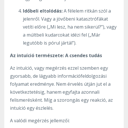
Időbeli eltolódás:
A félelem ritkán szól a
jelenről. Vagy a jövőbeni katasztrófákat
vetíti előre („Mi lesz, ha nem sikerül?”), vagy
a múltbeli kudarcokat idézi fel („Már
legutóbb is pórul jártál”).
Az intuíció természete: A csendes tudás
Az intuíció, vagy megérzés ezzel szemben egy
gyorsabb, de lágyabb információfeldolgozási
folyamat eredménye. Nem érvelés útján jut el a
következtetésig, hanem egyfajta azonnali
felismerésként. Míg a szorongás egy reakció, az
intuíció egy észlelés.
A valódi megérzés jellemzői: