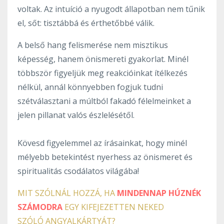
voltak. Az intuíció a nyugodt állapotban nem tűnik
el, sőt: tisztábbá és érthetőbbé válik.
A belső hang felismerése nem misztikus
képesség, hanem önismereti gyakorlat. Minél
többször figyeljük meg reakcióinkat ítélkezés
nélkül, annál könnyebben fogjuk tudni
szétválasztani a múltból fakadó félelmeinket a
jelen pillanat valós észlelésétől.
Kövesd figyelemmel az írásainkat, hogy minél
mélyebb betekintést nyerhess az önismeret és
spiritualitás csodálatos világába!
MIT SZÓLNÁL HOZZÁ, HA
MINDENNAP HÚZNÉK
SZÁMODRA
EGY KIFEJEZETTEN NEKED
SZÓLÓ ANGYALKÁRTYÁT?