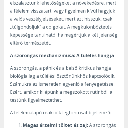
elszalasztunk lehetőségeket a növekedésre, mert
a félelem visszatart, vagy figyelmen kívül hagyjuk
a valós veszélyjelzéseket, mert azt hisszük, csak
„túlgondoljuk” a dolgokat. A megkülönböztetés
képessége tanulható, ha megértjük a két jelenség
eltérő természetét.
A szorongás mechanizmusa: A túlélés hangja
A szorongás, a pánik és a belső kritikus hangja
biológiailag a túlélési ösztönünkhöz kapcsolódik.
Számukra az ismeretlen egyenlő a fenyegetéssel.
Ezért, amikor kilépünk a megszokott rutinból, a
testünk figyelmeztethet.
A félelemalapú reakciók legfontosabb jellemzői:
Magas érzelmi töltet és zaj:
A szorongás