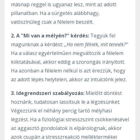
másnap reggel is ugyanaz lesz, mint az adott
pillanatban. Ha a sürgetés alábbhagy,
valószínűleg csak a félelem beszélt.
2. A "Mi van a mélyén?" kérdés:
Tegyük fel
magunknak a kérdést:
„Ha nem félnék, mit tennék?”
Ha a válasz egyértelműen megváltozik a félelem
kiiktatásával, akkor eddig a szorongás irányított.
Ha azonban a félelem nélkül is azt érezzük, hogy
az adott lépés helytelen, akkor az intuíciónk jelez.
3. Idegrendszeri szabályozás:
Mielőtt döntést
hoznánk, tudatosan lassítsuk le a légzésünket.
Végezzünk el néhány percig tartó mélyhasi
légzést. Ha a fiziológiai stresszszint csökkenésével
az aggasztó gondolatok is elpárolognak, akkor
azok csupán a stresszreakció melléktermékei