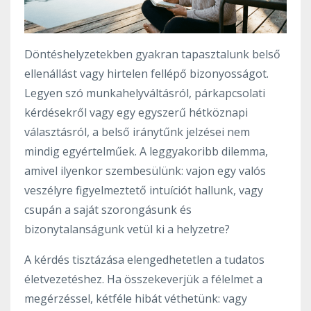
Döntéshelyzetekben gyakran tapasztalunk belső
ellenállást vagy hirtelen fellépő bizonyosságot.
Legyen szó munkahelyváltásról, párkapcsolati
kérdésekről vagy egy egyszerű hétköznapi
választásról, a belső iránytűnk jelzései nem
mindig egyértelműek. A leggyakoribb dilemma,
amivel ilyenkor szembesülünk: vajon egy valós
veszélyre figyelmeztető intuíciót hallunk, vagy
csupán a saját szorongásunk és
bizonytalanságunk vetül ki a helyzetre?
A kérdés tisztázása elengedhetetlen a tudatos
életvezetéshez. Ha összekeverjük a félelmet a
megérzéssel, kétféle hibát véthetünk: vagy