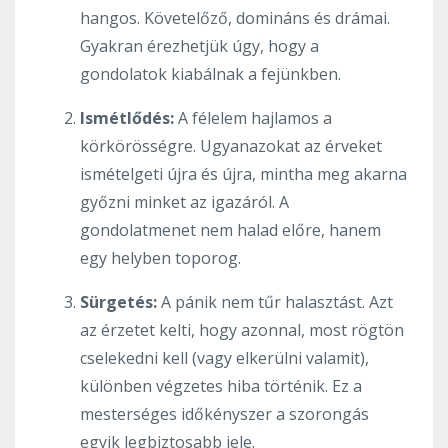
hangos. Követelőző, domináns és drámai.
Gyakran érezhetjük úgy, hogy a
gondolatok kiabálnak a fejünkben.
Ismétlődés:
A félelem hajlamos a
körkörösségre. Ugyanazokat az érveket
ismételgeti újra és újra, mintha meg akarna
győzni minket az igazáról. A
gondolatmenet nem halad előre, hanem
egy helyben toporog.
Sürgetés:
A pánik nem tűr halasztást. Azt
az érzetet kelti, hogy azonnal, most rögtön
cselekedni kell (vagy elkerülni valamit),
különben végzetes hiba történik. Ez a
mesterséges időkényszer a szorongás
egyik legbiztosabb jele.