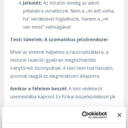
Jelenlét:
Az intuíció mindig az adott
pillanatra vonatkozik. Nem a „mi lett volna,
ha” kérdésével foglalkozik, hanem a „mi
van most” valóságával.
Testi tünetek: A szomatikus jelzőrendszer
Mivel az elménk hajlamos a racionalizálásra, a
testünk reakciói gyakran megbízhatóbb
iránytűnek bizonyulnak. A test nem tud hazudni,
azonnal reagál az idegrendszeri állapotra.
Amikor a félelem beszél:
A test védekező
üzemmódba kapcsol. Ez fizikai
összehúzódással
jár.
Felületes, kapkodó légzés.
Feszültség az állkapocsban, a vállakban