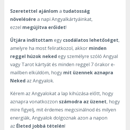
Szeretettel ajánlom
a
tudatosság
növelésére
a napi Angyalkártyáinkat,
ezzel
megújítva erőidet
!
Útjára indítottam
egy
csodálatos lehetőséget
,
amelyre ha most feliratkozol, akkor
minden
reggel húzok neked
egy személyre szóló Angyal
vagy Tarot kártyát és minden reggel 7 órakor e-
mailben elküldöm, hogy
mit üzennek aznapra
Neked
az Angyalok.
Kérem az Angyalokat a lap kihúzása előtt, hogy
aznapra vonatkozzon
számodra az üzenet
, hogy
mire figyelj, mit érdemes megcsinálnod és milyen
energiák, Angyalok dolgoznak azon a napon
az
Életed jobbá tételén
!