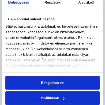
vagy a nyakban.
Beleegyezés
Részletek
A sütikről
Gombóc a torokban.
Ez a weboldal sütiket használ
Gyomorgörcs, émelygés (ez a „rossz
Sütiket használunk a tartalmak és hirdetések személyre
megérzés” egyik leggyakoribb fizikai
szabásához, közösségi funkciók biztosításához,
kísérője, ami valójában szorongás).
valamint weboldalforgalmunk elemzéséhez. Ezenkívül
közösségi média-, hirdető- és elemező partnereinkkel
Szűkülő látásmező, fókuszvesztés.
megosztjuk az Ön weboldalhasználatra vonatkozó
adatait, akik kombinálhatják az adatokat más olyan
Amikor az intuíció beszél:
Még ha a válasz
adatokkal, amelyeket Ön adott meg számukra vagy az
elutasító is (tehát nemet kell mondanunk
Ön által használt más szolgáltatásokból gyűjtöttek.
valamire), a zsigeri érzet inkább
szilárd
.
A légzés nyugodt marad, vagy akár mélyül
Elfogadom >>
is.
A hasi tájék nem görcsöl, hanem inkább
Beállítások
egyfajta „lehorgonyzott” érzést ad.