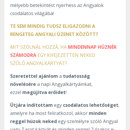
mélyebb betekintést nyerhess az Angyalok
csodálatos világába!
TE SEM MINDIG TUDSZ ELIGAZODNI A
RENGETEG ANGYALI ÜZENET KÖZÖTT?
MIT SZÓLNÁL HOZZÁ, HA
MINDENNAP HÚZNÉK
SZÁMODRA
EGY KIFEJEZETTEN NEKED
SZÓLÓ ANGYALKÁRTYÁT?
Szeretettel ajánlom
a
tudatosság
növelésére
a napi Angyalkártyáinkat,
ezzel
megújítva erőidet
!
Útjára indítottam
egy
csodálatos lehetőséget
,
amelyre ha most feliratkozol, akkor
minden
reggel húzok neked
egy személyre szóló Angyal
vagy Tarot kártyát és minden reggel 7 órakor e-