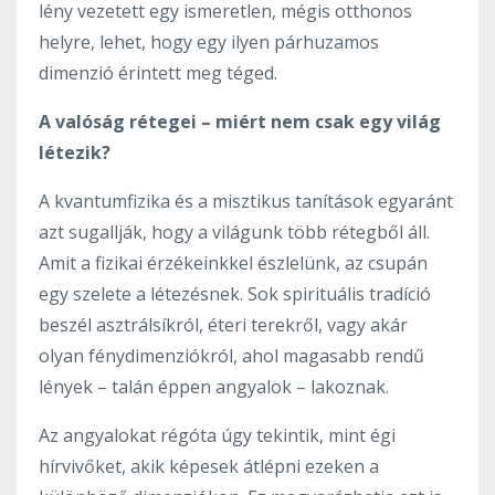
lény vezetett egy ismeretlen, mégis otthonos
helyre, lehet, hogy egy ilyen párhuzamos
dimenzió érintett meg téged.
A valóság rétegei – miért nem csak egy világ
létezik?
A kvantumfizika és a misztikus tanítások egyaránt
azt sugallják, hogy a világunk több rétegből áll.
Amit a fizikai érzékeinkkel észlelünk, az csupán
egy szelete a létezésnek. Sok spirituális tradíció
beszél asztrálsíkról, éteri terekről, vagy akár
olyan fénydimenziókról, ahol magasabb rendű
lények – talán éppen angyalok – lakoznak.
Az angyalokat régóta úgy tekintik, mint égi
hírvivőket, akik képesek átlépni ezeken a