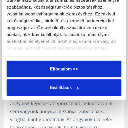
Sütiket használunk a tartalmak és hirdetések személyre
egy angyal vezeti a lelkedet egy magasabb
szabásához, közösségi funkciók biztosításához,
dimenzióba.
valamint weboldalforgalmunk elemzéséhez. Ezenkívül
közösségi média-, hirdető- és elemező partnereinkkel
🔹
Szinkronicitások figyelése
– Az angyalok
megosztjuk az Ön weboldalhasználatra vonatkozó
gyakran jeleznek számokkal, jelekkel, váratlan
adatait, akik kombinálhatják az adatokat más olyan
sugallatokkal, amelyek megmutathatják, hogy egy
adatokkal, amelyeket Ön adott meg számukra vagy az
másik valóságszint is hat ránk.
Ön által használt más szolgáltatásokból gyűjtöttek.
🔹
Energiaérzékelés fejlesztése
– Figyeld meg,
mikor érzel hirtelen melegséget, hideg fuvallatot,
Elfogadom >>
bizsergést a testedben – ezek az angyali jelenlét
jelei lehetnek.
Beállítások
Ha valóban léteznek párhuzamos dimenziók és az
angyalok képesek átlépni ezeket, akkor talán mi
sem vagyunk annyira "bezárva" ebbe a fizikai
világba, mint gondolnánk. Az angyalok üzenetei
talán éppen arra hívnak, hogy nyissuk ki a