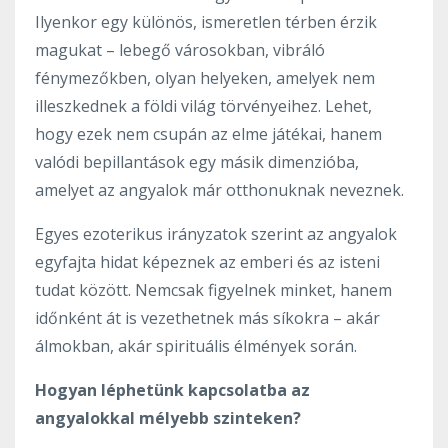
Ilyenkor egy különös, ismeretlen térben érzik
magukat – lebegő városokban, vibráló
fénymezőkben, olyan helyeken, amelyek nem
illeszkednek a földi világ törvényeihez. Lehet,
hogy ezek nem csupán az elme játékai, hanem
valódi bepillantások egy másik dimenzióba,
amelyet az angyalok már otthonuknak neveznek.
Egyes ezoterikus irányzatok szerint az angyalok
egyfajta hidat képeznek az emberi és az isteni
tudat között. Nemcsak figyelnek minket, hanem
időnként át is vezethetnek más síkokra – akár
álmokban, akár spirituális élmények során.
Hogyan léphetünk kapcsolatba az
angyalokkal mélyebb szinteken?