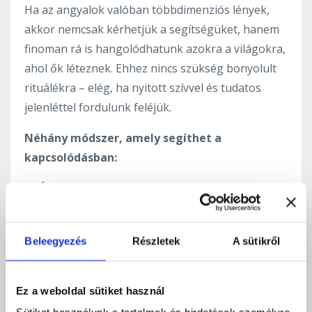
Ha az angyalok valóban többdimenziós lények,
akkor nemcsak kérhetjük a segítségüket, hanem
finoman rá is hangolódhatunk azokra a világokra,
ahol ők léteznek. Ehhez nincs szükség bonyolult
rituálékra – elég, ha nyitott szívvel és tudatos
jelenléttel fordulunk feléjük.
Néhány módszer, amely segíthet a
kapcsolódásban:
🔹
Álomtudatosság fejlesztése
– Ha
tudatosabbá válsz az álmaidban, könnyebben
észreveheted, ha egy angyal egy másik síkra vezet
Beleegyezés
Részletek
A sütikről
téged.
🔹
Mély meditáció és vizualizáció
– Egyes
Ez a weboldal sütiket használ
vezetett meditációk során elképzelheted, hogy