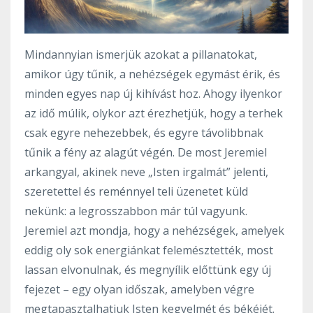
Mindannyian ismerjük azokat a pillanatokat,
amikor úgy tűnik, a nehézségek egymást érik, és
minden egyes nap új kihívást hoz. Ahogy ilyenkor
az idő múlik, olykor azt érezhetjük, hogy a terhek
csak egyre nehezebbek, és egyre távolibbnak
tűnik a fény az alagút végén. De most Jeremiel
arkangyal, akinek neve „Isten irgalmát” jelenti,
szeretettel és reménnyel teli üzenetet küld
nekünk: a legrosszabbon már túl vagyunk.
Jeremiel azt mondja, hogy a nehézségek, amelyek
eddig oly sok energiánkat felemésztették, most
lassan elvonulnak, és megnyílik előttünk egy új
fejezet – egy olyan időszak, amelyben végre
megtapasztalhatjuk Isten kegyelmét és békéjét.