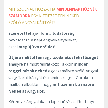
MIT SZÓLNÁL HOZZÁ, HA
MINDENNAP HÚZNÉK
SZÁMODRA
EGY KIFEJEZETTEN NEKED
SZÓLÓ ANGYALKÁRTYÁT?
Szeretettel ajánlom
a
tudatosság
növelésére
a napi Angyalkártyáinkat,
ezzel
megújítva erőidet
!
Útjára indítottam
egy
csodálatos lehetőséget
,
amelyre ha most feliratkozol, akkor
minden
reggel húzok neked
egy személyre szóló Angyal
vagy Tarot kártyát és minden reggel 7 órakor e-
mailben elküldöm, hogy
mit üzennek aznapra
Neked
az Angyalok.
Kérem az Angyalokat a lap kihúzása előtt, hogy