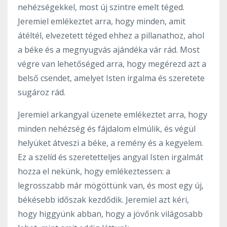
nehézségekkel, most új szintre emelt téged.
Jeremiel emlékeztet arra, hogy minden, amit
átéltél, elvezetett téged ehhez a pillanathoz, ahol
a béke és a megnyugvás ajándéka vár rád. Most
végre van lehetőséged arra, hogy megérezd azt a
belső csendet, amelyet Isten irgalma és szeretete
sugároz rád.
Jeremiel arkangyal üzenete emlékeztet arra, hogy
minden nehézség és fájdalom elmúlik, és végül
helyüket átveszi a béke, a remény és a kegyelem.
Ez a szelíd és szeretetteljes angyal Isten irgalmát
hozza el nekünk, hogy emlékeztessen: a
legrosszabb már mögöttünk van, és most egy új,
békésebb időszak kezdődik. Jeremiel azt kéri,
hogy higgyünk abban, hogy a jövőnk világosabb