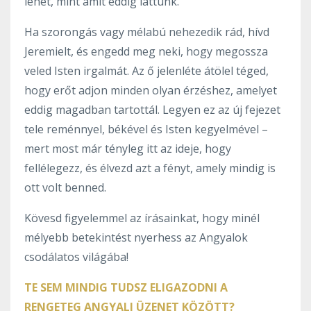
lehet, mint amit eddig láttunk.
Ha szorongás vagy mélabú nehezedik rád, hívd
Jeremielt, és engedd meg neki, hogy megossza
veled Isten irgalmát. Az ő jelenléte átölel téged,
hogy erőt adjon minden olyan érzéshez, amelyet
eddig magadban tartottál. Legyen ez az új fejezet
tele reménnyel, békével és Isten kegyelmével –
mert most már tényleg itt az ideje, hogy
fellélegezz, és élvezd azt a fényt, amely mindig is
ott volt benned.
Kövesd figyelemmel az írásainkat, hogy minél
mélyebb betekintést nyerhess az Angyalok
csodálatos világába!
TE SEM MINDIG TUDSZ ELIGAZODNI A
RENGETEG ANGYALI ÜZENET KÖZÖTT?