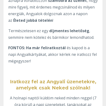
aznapra vonatkozzon
számodra az üzenet
, hogy
mire figyelj, mit érdemes megcsinálnod és milyen
energiák, Angyalok dolgoznak azon a napon
az
Életed jobbá tételén
!
Természetesen ez egy
díjmentes lehetőség
,
semmire nem kötelez és bármikor lemondhatod.
FONTOS:
Ha már feliratkoztál
és kapod is a
napi Angyalkártyákat, akkor kérlek ne iratkozz fel
mégegyszer!
Iratkozz fel az Angyali üzenetekre,
amelyek csak Neked szólnak!
A holnapi naptól küldöm neked minden reggel (7
óra körül) a napi üzeneteket, tanácsokat az