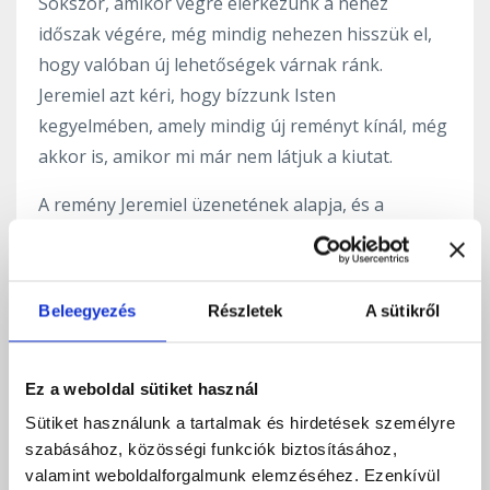
Sokszor, amikor végre elérkezünk a nehéz
időszak végére, még mindig nehezen hisszük el,
hogy valóban új lehetőségek várnak ránk.
Jeremiel azt kéri, hogy bízzunk Isten
kegyelmében, amely mindig új reményt kínál, még
akkor is, amikor mi már nem látjuk a kiutat.
A remény Jeremiel üzenetének alapja, és a
kegyelem, amelyet Isten áraszt ránk, átölel
minket, hogy újra hinni tudjunk a jövőben. Ő
emlékeztet minket arra, hogy minden fájdalom
Beleegyezés
Részletek
A sütikről
elmúlik, és minden vihar lecsendesedik. A most
kezdődő időszak lehetőséget ad, hogy
megtapasztaljuk Isten irgalmát és szeretetét
Ez a weboldal sütiket használ
minden apró örömben és minden új kezdetben.
Sütiket használunk a tartalmak és hirdetések személyre
„Minden nap egy új lehetőség, hogy megérezd
szabásához, közösségi funkciók biztosításához,
valamint weboldalforgalmunk elemzéséhez. Ezenkívül
Isten szeretetét és a remény erejét, amely mindig