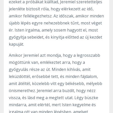
ezeket a próbákat kiálltad, Jeremiel szeretetteljes
jelenléte biztosít róla, hogy elérkezett az idő,
amikor fellélegezhetsz. Az időszak, amikor minden
újabb lépés egyre nehezebbnek tűnt, most véget
ér. Isten irgalma, amely sosem hagyott el, most
gyógyítja sebeidet, és kinyitja előtted az új kezdet
kapuját.
Amikor Jeremiel azt mondja, hogy a legrosszabb
mögöttünk van, emlékeztet arra, hogy a
gyógyulás része az út. Minden kihívás, amit
leküzdöttél, erősebbé tett, és minden fájdalom,
amit átéltél, közelebb vitt egy békésebb, mélyebb
önismerethez. Jeremiel arra buzdít, hogy nézz
vissza, és lásd meg a megtett utat. Légy büszke
mindarra, amit elértél, mert Isten kegyelme és
irgalma ott van minden lépésben, amelyet