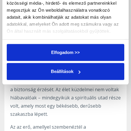
közösségi média-, hirdető- és elemező partnereinkkel
megújul” – üzeni Jeremiel.
megosztjuk az Ön weboldalhasználatra vonatkozó
adatait, akik kombinálhatják az adatokat más olyan
Most végre békére lelhetsz
adatokkal, amelyeket Ön adott meg számukra vagy az
Ön által használt más szolgáltatásokból gyűjtöttek.
Jeremiel szelíd hangján azt üzeni, hogy mindazok
a viharok, amelyek eddig feldúlták a lelkedet, most
végre lecsillapodtak. A béke most megérkezhet a
Elfogadom >>
szívedbe, és ezt a békét egy olyan szeretet adja,
amely feltétel nélküli és örök. Jeremiel irányít
Beállítások
bennünket, hogy elfogadjuk ezt az ajándékot, és
ne féljünk attól, hogy végre átéljük a nyugalom és
a biztonság érzését. Az élet küzdelmei nem voltak
hiábavalóak – mindegyikük a spirituális utad része
volt, amely most egy békésebb, derűsebb
szakaszba lépett.
Az az erő, amellyel szembenéztél a