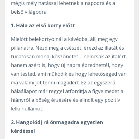
mégis mély hatással lehetnek a napodra és a
belső világodra.
1. Hála az első korty előtt
Mielőtt belekortyolnál a kávédba, állj meg egy
pillanatra. Nézd meg a csészét, érezd az illatát és
tudatosan mondj köszönetet – nemcsak az italért,
hanem azért is, hogy új napra ébredhettél, hogy
van tested, ami működik és hogy lehetőséged van
ma valami jót tenni magadért. Ez az egyszerű
hálaállapot már reggel átfordítja a figyelmedet a
hiányról a bőség érzésére és elindít egy pozitív
lelki hullámot.
2. Hangolódj rá önmagadra egyetlen
kérdéssel