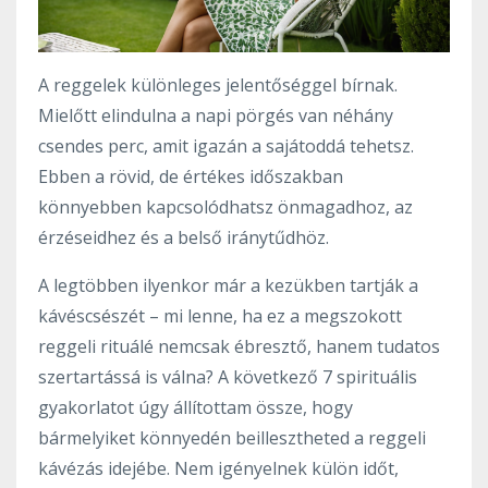
A reggelek különleges jelentőséggel bírnak.
Mielőtt elindulna a napi pörgés van néhány
csendes perc, amit igazán a sajátoddá tehetsz.
Ebben a rövid, de értékes időszakban
könnyebben kapcsolódhatsz önmagadhoz, az
érzéseidhez és a belső iránytűdhöz.
A legtöbben ilyenkor már a kezükben tartják a
kávéscsészét – mi lenne, ha ez a megszokott
reggeli rituálé nemcsak ébresztő, hanem tudatos
szertartássá is válna? A következő 7 spirituális
gyakorlatot úgy állítottam össze, hogy
bármelyiket könnyedén beillesztheted a reggeli
kávézás idejébe. Nem igényelnek külön időt,