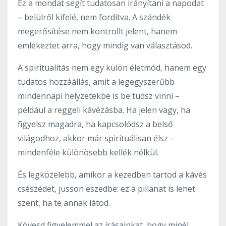
Ez a mondat segít tudatosan irányítani a napodat
– belülről kifelé, nem fordítva. A szándék
megerősítése nem kontrollt jelent, hanem
emlékeztet arra, hogy mindig van választásod.
A spiritualitás nem egy külön életmód, hanem egy
tudatos hozzáállás, amit a legegyszerűbb
mindennapi helyzetekbe is be tudsz vinni –
például a reggeli kávézásba. Ha jelen vagy, ha
figyelsz magadra, ha kapcsolódsz a belső
világodhoz, akkor már spirituálisan élsz –
mindenféle különösebb kellék nélkül.
És legközelebb, amikor a kezedben tartod a kávés
csészédet, jusson eszedbe: ez a pillanat is lehet
szent, ha te annak látod.
Kövesd figyelemmel az írásainkat, hogy minél