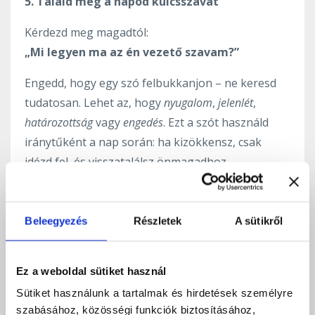
5. Találd meg a napod kulcsszavát
Kérdezd meg magadtól:
„Mi legyen ma az én vezető szavam?”
Engedd, hogy egy szó felbukkanjon – ne keresd
tudatosan. Lehet az, hogy
nyugalom
,
jelenlét
,
határozottság
vagy
engedés
. Ezt a szót használd
iránytűként a nap során: ha kizökkensz, csak
idézd fel, és visszatalálsz önmagadhoz.
6. Kapcsolódás a belső vezetődhöz
Beleegyezés
Részletek
A sütikről
Ez a csendes reggeli pillanat tökéletes alkalom
arra is, hogy kapcsolatba lépj a belső
bölcsességeddel – nevezzük Felsőbb Énnek,
Ez a weboldal sütiket használ
intuíciódnak vagy lelked hangjának.
Sütiket használunk a tartalmak és hirdetések személyre
Tedd fel a kérdést:
szabásához, közösségi funkciók biztosításához,