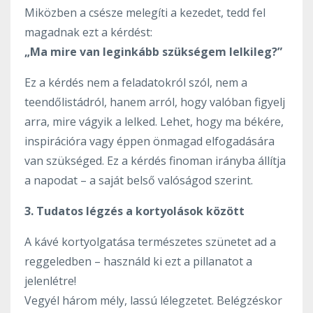
Miközben a csésze melegíti a kezedet, tedd fel
magadnak ezt a kérdést:
„Ma mire van leginkább szükségem lelkileg?”
Ez a kérdés nem a feladatokról szól, nem a
teendőlistádról, hanem arról, hogy valóban figyelj
arra, mire vágyik a lelked. Lehet, hogy ma békére,
inspirációra vagy éppen önmagad elfogadására
van szükséged. Ez a kérdés finoman irányba állítja
a napodat – a saját belső valóságod szerint.
3. Tudatos légzés a kortyolások között
A kávé kortyolgatása természetes szünetet ad a
reggeledben – használd ki ezt a pillanatot a
jelenlétre!
Vegyél három mély, lassú lélegzetet. Belégzéskor