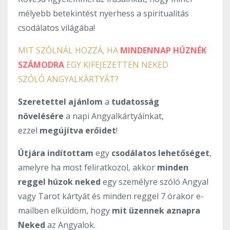
mélyebb betekintést nyerhess a spiritualitás
csodálatos világába!
MIT SZÓLNÁL HOZZÁ, HA
MINDENNAP HÚZNÉK
SZÁMODRA
EGY KIFEJEZETTEN NEKED
SZÓLÓ ANGYALKÁRTYÁT?
Szeretettel ajánlom
a
tudatosság
növelésére
a napi Angyalkártyáinkat,
ezzel
megújítva erőidet
!
Útjára indítottam
egy
csodálatos lehetőséget
,
amelyre ha most feliratkozol, akkor
minden
reggel húzok neked
egy személyre szóló Angyal
vagy Tarot kártyát és minden reggel 7 órakor e-
mailben elküldöm, hogy
mit üzennek aznapra
Neked
az Angyalok.