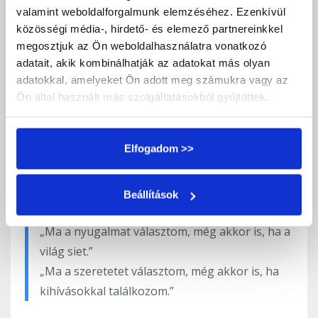
„Mit üzen nekem ma a lelkem?”
valamint weboldalforgalmunk elemzéséhez. Ezenkívül
közösségi média-, hirdető- és elemező partnereinkkel
Ne várj azonnali választ – lehet, hogy csak egy
megosztjuk az Ön weboldalhasználatra vonatkozó
szó, egy érzés vagy egy emlék fog napközben
adatait, akik kombinálhatják az adatokat más olyan
előbukkanni. A lényeg, hogy nyitva hagyod a
adatokkal, amelyeket Ön adott meg számukra vagy az
kaput, amin keresztül az inspiráció beérkezhet.
Ön által használt más szolgáltatásokból gyűjtöttek.
7.
Szándékmegerősítés: irányítsd tudatosan a
napodat
Elfogadom >>
Végül, mielőtt felállnál az asztaltól, fogalmazz
Beállítások
meg egy egyszerű, de erőteljes szándékot:
„Ma a nyugalmat választom, még akkor is, ha a
világ siet.”
„Ma a szeretetet választom, még akkor is, ha
kihívásokkal találkozom.”