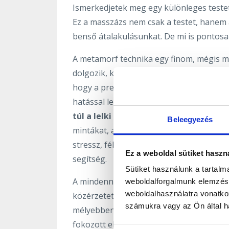
Ismerkedjetek meg egy különleges testet
Ez a masszázs nem csak a testet, hanem a
benső átalakulásunkat. De mi is pontos
A metamorf technika egy finom, mégis m
dolgozik, különösen a lábakon, a kezeken
hogy a prenatális időszak, vagyis az any
hatással lehet ránk egész életünkben. 
túl a lelki és érzelmi blokkokat is kép
Beleegyezés
mintákat, amelyek akár évek óta, évtize
stressz, félelmek vagy akár depresszió 
Ez a weboldal sütiket haszn
segítség.
Sütiket használunk a tartal
A mindennapi életben a metamorf masszázs
weboldalforgalmunk elemzésé
weboldalhasználatra vonatko
közérzetet, és erősítheti az önbizalmat.
számukra vagy az Ön által ha
mélyebben aludni a masszázs után. Emell
fokozott ellenálló képesség is gyakran em