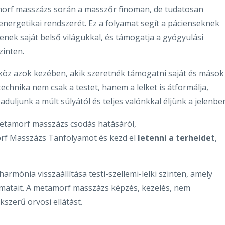
orf masszázs során a masszőr finoman, de tudatosan
energetikai rendszerét. Ez a folyamat segít a pácienseknek
ek saját belső világukkal, és támogatja a gyógyulási
zinten.
öz azok kezében, akik szeretnék támogatni saját és mások
a technika nem csak a testet, hanem a lelket is átformálja,
ljunk a múlt súlyától és teljes valónkkal éljünk a jelenbe
etamorf masszázs csodás hatásáról,
f Masszázs Tanfolyamot és kezd el
letenni a terheidet
,
rmónia visszaállítása testi-szellemi-lelki szinten, amely
amatait. A metamorf masszázs képzés, kezelés, nem
kszerű orvosi ellátást.