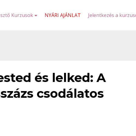
esztő Kurzusok
NYÁRI AJÁNLAT
Jelentkezés a kurzu
sted és lelked: A
zázs csodálatos