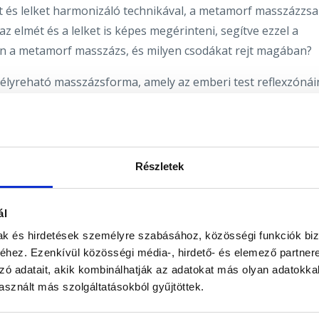
 és lelket harmonizáló technikával, a metamorf masszázzsal
z elmét és a lelket is képes megérinteni, segítve ezzel a
an a metamorf masszázs, és milyen csodákat rejt magában?
élyreható masszázsforma, amely az emberi test reflexzónái
 és a fejen. Ez a módszer abból a felismerésből született,
améhben töltött időszak alatt elszenvedett stressz és traum
A metamorf masszázs különlegessége, hogy a
fizikai testen
es oldani.
Segíthet felszabadítani azokat a korlátozó
Részletek
dek óta akadályoznak minket az életünkben. Akár szorongás
esetén is alkalmazható, mint egy gyengéd, mégis hatékony
ál
mak és hirdetések személyre szabásához, közösségi funkciók biz
 segíthet jobban kezelni a stresszt, javítja az általános
hez. Ezenkívül közösségi média-, hirdető- és elemező partner
zó adatait, akik kombinálhatják az adatokat más olyan adatokka
 Sokan arról számoltak be, hogy képessé váltak relaxálni és
sznált más szolgáltatásokból gyűjtöttek.
ett a nagyobb lelki nyugalom és a stresszel szembeni
lített előny. A masszázs célja, hogy elősegítse az energetik