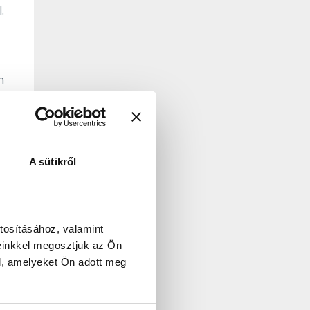
.
n
a
A sütikről
,
tosításához, valamint
einkkel megosztjuk az Ön
l, amelyeket Ön adott meg
ai