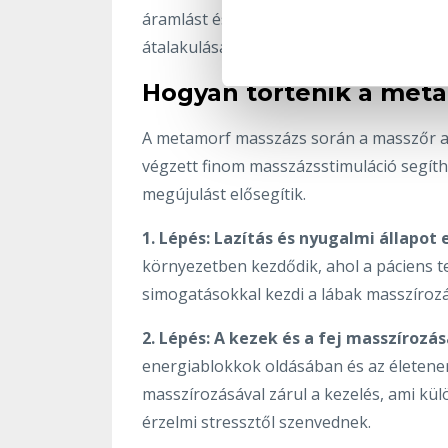
áramlást és az öngyógyító folyamatokat, e
átalakulását.
Hogyan történik a met
A metamorf masszázs során a masszőr a lá
végzett finom masszázsstimuláció segíthet
megújulást elősegítik.
1. Lépés: Lazítás és nyugalmi állapot 
környezetben kezdődik, ahol a páciens te
simogatásokkal kezdi a lábak masszírozás
2. Lépés: A kezek és a fej masszírozás
energiablokkok oldásában és az életener
masszírozásával zárul a kezelés, ami kü
érzelmi stressztől szenvednek.