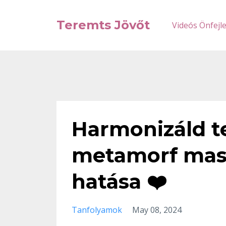
Teremts Jövőt
Videós Önfejl
Harmonizáld te
metamorf mass
hatása ❤️
Tanfolyamok
May 08, 2024