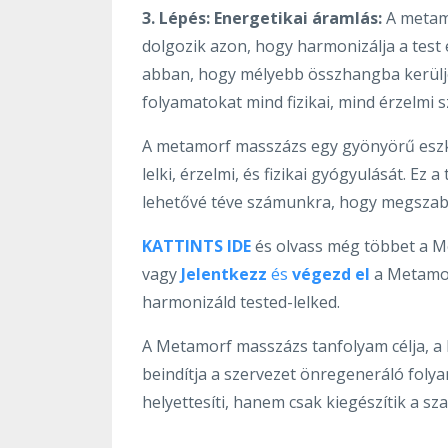
3. Lépés: Energetikai áramlás:
A metam
dolgozik azon, hogy harmonizálja a test 
abban, hogy mélyebb összhangba kerüljen
folyamatokat mind fizikai, mind érzelmi s
A metamorf masszázs egy gyönyörű eszk
lelki, érzelmi, és fizikai gyógyulását. Ez 
lehetővé téve számunkra, hogy megszabadu
KATTINTS IDE
és olvass még többet a M
vagy
Jelentkezz
és
végezd el
a Metamor
harmonizáld tested-lelked.
A Metamorf masszázs tanfolyam célja, a ha
beindítja a szervezet önregeneráló foly
helyettesíti, hanem csak kiegészítik a sza