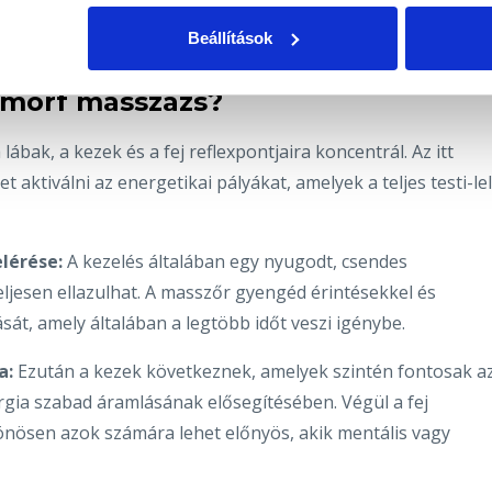
zzel segítve az egyén fizikai, érzelmi és spirituális
Beállítások
amorf masszázs?
bak, a kezek és a fej reflexpontjaira koncentrál. Az itt
 aktiválni az energetikai pályákat, amelyek a teljes testi-lel
elérése:
A kezelés általában egy nyugodt, csendes
ljesen ellazulhat. A masszőr gyengéd érintésekkel és
át, amely általában a legtöbb időt veszi igénybe.
a:
Ezután a kezek következnek, amelyek szintén fontosak a
gia szabad áramlásának elősegítésében. Végül a fej
lönösen azok számára lehet előnyös, akik mentális vagy