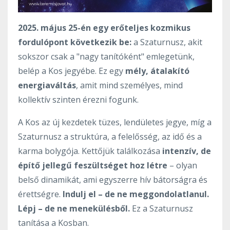
2025. május 25-én egy erőteljes kozmikus
fordulópont következik be:
a Szaturnusz, akit
sokszor csak a "nagy tanítóként" emlegetünk,
belép a Kos jegyébe. Ez egy
mély, átalakító
energiaváltás
, amit mind személyes, mind
kollektív szinten érezni fogunk.
A Kos az új kezdetek tüzes, lendületes jegye, míg a
Szaturnusz a struktúra, a felelősség, az idő és a
karma bolygója. Kettőjük találkozása
intenzív, de
építő jellegű feszültséget hoz létre
– olyan
belső dinamikát, ami egyszerre hív bátorságra és
érettségre.
Indulj el – de ne meggondolatlanul.
Lépj – de ne menekülésből.
Ez a Szaturnusz
tanítása a Kosban.