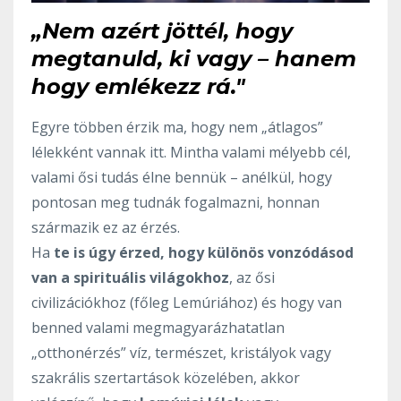
„Nem azért jöttél, hogy
megtanuld, ki vagy – hanem
hogy emlékezz rá."
Egyre többen érzik ma, hogy nem „átlagos”
lélekként vannak itt. Mintha valami mélyebb cél,
valami ősi tudás élne bennük – anélkül, hogy
pontosan meg tudnák fogalmazni, honnan
származik ez az érzés.
Ha
te is úgy érzed, hogy különös vonzódásod
van a spirituális világokhoz
, az ősi
civilizációkhoz (főleg Lemúriához) és hogy van
benned valami megmagyarázhatatlan
„otthonérzés” víz, természet, kristályok vagy
szakrális szertartások közelében, akkor