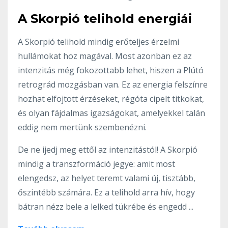
A Skorpió telihold energiái
A Skorpió telihold mindig erőteljes érzelmi
hullámokat hoz magával. Most azonban ez az
intenzitás még fokozottabb lehet, hiszen a Plútó
retrográd mozgásban van. Ez az energia felszínre
hozhat elfojtott érzéseket, régóta cipelt titkokat,
és olyan fájdalmas igazságokat, amelyekkel talán
eddig nem mertünk szembenézni.
De ne ijedj meg ettől az intenzitástól! A Skorpió
mindig a transzformáció jegye: amit most
elengedsz, az helyet teremt valami új, tisztább,
őszintébb számára. Ez a telihold arra hív, hogy
bátran nézz bele a lelked tükrébe és engedd
...