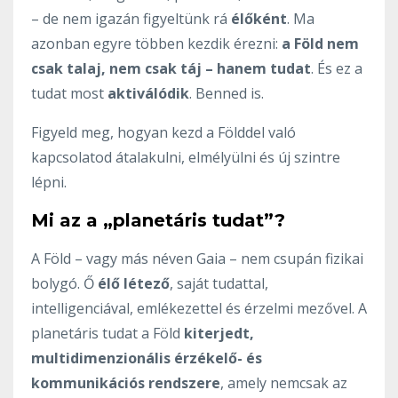
– de nem igazán figyeltünk rá
élőként
. Ma
azonban egyre többen kezdik érezni:
a Föld nem
csak talaj, nem csak táj – hanem tudat
. És ez a
tudat most
aktiválódik
. Benned is.
Figyeld meg, hogyan kezd a Földdel való
kapcsolatod átalakulni, elmélyülni és új szintre
lépni.
Mi az a „planetáris tudat”?
A Föld – vagy más néven Gaia – nem csupán fizikai
bolygó. Ő
élő létező
, saját tudattal,
intelligenciával, emlékezettel és érzelmi mezővel. A
planetáris tudat a Föld
kiterjedt,
multidimenzionális érzékelő- és
kommunikációs rendszere
, amely nemcsak az