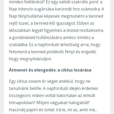
minden felélénkül? Ez egy valódi szakrális pont: a
Nap intenzív sugárzása karizmát hoz számodra. A
Nap fényhullámai képesek megmutatni a benned
rejlő tüzet, a benned élő igazságot. Ebben az
időszakban legyél figyelmes a tested rezdüléseire,
a gondolataid hullámzására amikor kimész a
szabadba. Ez a napforduló lehetőség arra, hogy
felismerd a benned pislákoló fényt és engedd,
hogy megnyilvánuljon.
Átmenet és elengedés: a ciklus lezárása
Egy ciklus sosem ér véget anélkül, hogy ne
tanulnánk belőle. A napforduló idején érdemes
összegezni: miben voltál bátortalan az elmúlt
hónapokban? Milyen vágyakat halogattál?
Használj papírt és tollat: írd le, mi az, amit má...