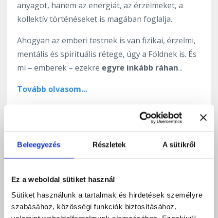
anyagot, hanem az energiát, az érzelmeket, a
kollektív történéseket is magában foglalja.
Ahogyan az emberi testnek is van fizikai, érzelmi,
mentális és spirituális rétege, úgy a Földnek is. És
mi – emberek – ezekre
egyre inkább ráhan
...
Tovább olvasom...
Mélység, elengedés és
Beleegyezés
Részletek
A sütikről
újjászületés – Telihold a
Skorpió jegyében 🌕
Ez a weboldal sütiket használ
Útravaló
Sütiket használunk a tartalmak és hirdetések személyre
szabásához, közösségi funkciók biztosításához,
valamint weboldalforgalmunk elemzéséhez. Ezenkívül