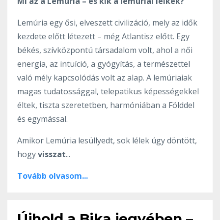
Mi az a Lemúria – és kik a lemúriai lelkek?
Lemúria egy ősi, elveszett civilizáció, mely az idők
kezdete előtt létezett – még Atlantisz előtt. Egy
békés, szívközpontú társadalom volt, ahol a női
energia, az intuíció, a gyógyítás, a természettel
való mély kapcsolódás volt az alap. A lemúriaiak
magas tudatossággal, telepatikus képességekkel
éltek, tiszta szeretetben, harmóniában a Földdel
és egymással.
Amikor Lemúria lesüllyedt, sok lélek úgy döntött,
hogy
visszat
...
Tovább olvasom...
Újhold a Bika jegyében –