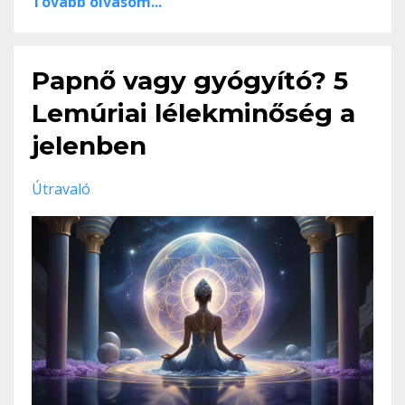
Tovább olvasom...
Papnő vagy gyógyító? 5
Lemúriai lélekminőség a
jelenben
Útravaló