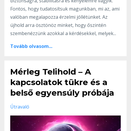
biztonságra, stabilitásra és kényelemre vágyik.
Fontos, hogy tudatosítsuk magunkban, mi az, ami
valóban megalapozza érzelmi jóllétünket. Az
újhold arra ösztönöz minket, hogy őszintén
szembenézzünk azokkal a kérdésekkel, melyek
...
Tovább olvasom...
Mérleg Telihold – A
kapcsolatok tükre és a
belső egyensúly próbája
Útravaló