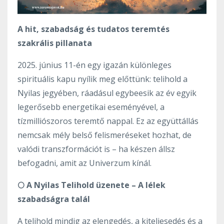
A hit, szabadság és tudatos teremtés
szakrális pillanata
2025. június 11-én egy igazán különleges
spirituális kapu nyílik meg előttünk: telihold a
Nyilas jegyében, ráadásul egybeesik az év egyik
legerősebb energetikai eseményével, a
tízmilliószoros teremtő nappal. Ez az együttállás
nemcsak mély belső felismeréseket hozhat, de
valódi transzformációt is – ha készen állsz
befogadni, amit az Univerzum kínál.
🌕 A Nyilas Telihold üzenete – A lélek
szabadságra talál
A telihold mindig az elengedés, a kiteljesedés és a