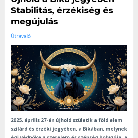
Stabilitás, érzékiség és
megújulás
Útravaló
2025. április 27-én újhold születik a föld elem
szilárd és érzéki jegyében, a Bikában, melynek
égi védnöke a szerelem és szépség bolygója, a