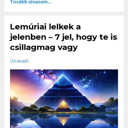
Tovább olvasom...
Lemúriai lelkek a
jelenben – 7 jel, hogy te is
csillagmag vagy
Útravaló