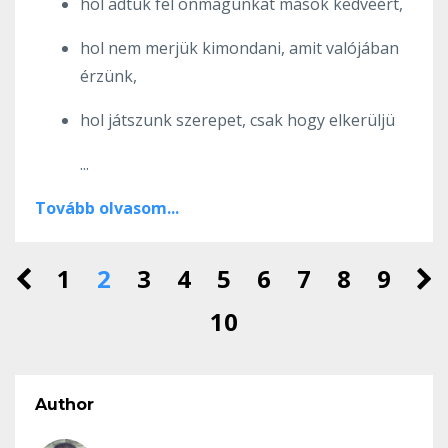
hol adtuk fel önmagunkat mások kedvéért,
hol nem merjük kimondani, amit valójában
érzünk,
hol játszunk szerepet, csak hogy elkerüljü
...
Tovább olvasom...
1
2
3
4
5
6
7
8
9
10
Author