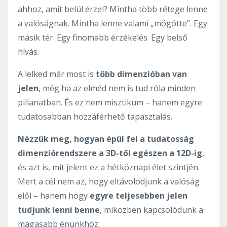
ahhoz, amit belül érzel? Mintha több rétege lenne
a valóságnak. Mintha lenne valami „mögötte”. Egy
másik tér. Egy finomabb érzékelés. Egy belső
hívás.
A lelked már most is
több dimenzióban van
jelen
, még ha az elméd nem is tud róla minden
pillanatban. És ez nem misztikum – hanem egyre
tudatosabban hozzáférhető tapasztalás.
Nézzük meg, hogyan épül fel a tudatosság
dimenziórendszere a 3D-től egészen a 12D-ig
,
és azt is, mit jelent ez a hétköznapi élet szintjén.
Mert a cél nem az, hogy eltávolodjunk a valóság
elől – hanem hogy
egyre teljesebben jelen
tudjunk lenni benne
, miközben kapcsolódunk a
magasabb énünkhöz.