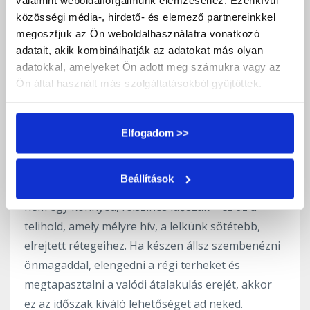
közösségi média-, hirdető- és elemező partnereinkkel
megosztjuk az Ön weboldalhasználatra vonatkozó
adatait, akik kombinálhatják az adatokat más olyan
adatokkal, amelyeket Ön adott meg számukra vagy az
Ön által használt más szolgáltatásokból gyűjtöttek.
Elfogadom >>
Ahogy 2025. május 12-én a Hold eléri teljességét a
Skorpió intenzív és szenvedélyes jegyében, egy
Beállítások
különleges energiakaput nyit meg előttünk. Ez
nem egy könnyed, felszínes időszak – ez az a
telihold, amely mélyre hív, a lelkünk sötétebb,
elrejtett rétegeihez. Ha készen állsz szembenézni
önmagaddal, elengedni a régi terheket és
megtapasztalni a valódi átalakulás erejét, akkor
ez az időszak kiváló lehetőséget ad neked.