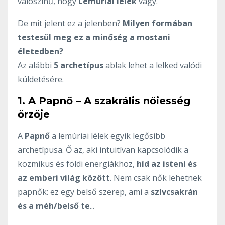
valószínű, hogy
Lemúriai lélek
vagy.
De mit jelent ez a jelenben?
Milyen formában
testesül meg ez a minőség a mostani
életedben?
Az alábbi
5 archetípus
ablak lehet a lelked valódi
küldetésére.
1. A Papnő – A szakrális nőiesség
őrzője
A
Papnő
a lemúriai lélek egyik legősibb
archetípusa. Ő az, aki intuitívan kapcsolódik a
kozmikus és földi energiákhoz,
híd az isteni és
az emberi világ között
. Nem csak nők lehetnek
papnők: ez egy belső szerep, ami a
szívcsakrán
és a méh/belső te
...